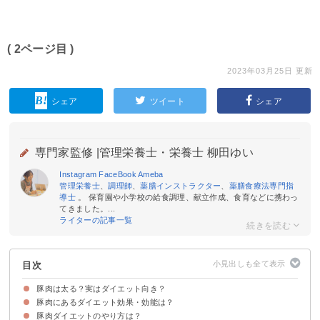
( 2ページ目 )
2023年03月25日 更新
シェア
ツイート
シェア
専門家監修 |
管理栄養士・栄養士 柳田ゆい
Instagram
FaceBook
Ameba
管理栄養士
、
調理師
、
薬膳インストラクター
、
薬膳食療法専門指
導士
。 保育園や小学校の給食調理、献立作成、食育などに携わっ
てきました。...
ライターの記事一覧
目次
豚肉は太る？実はダイエット向き？
豚肉にあるダイエット効果・効能は？
豚肉ダイエットのやり方は？
①L－カルニチン｜脂肪燃焼効果
②ビタミンB1・B2｜糖質や脂質の代謝促進
③アラキドン酸｜満腹感があり食べ過ぎを防ぐ