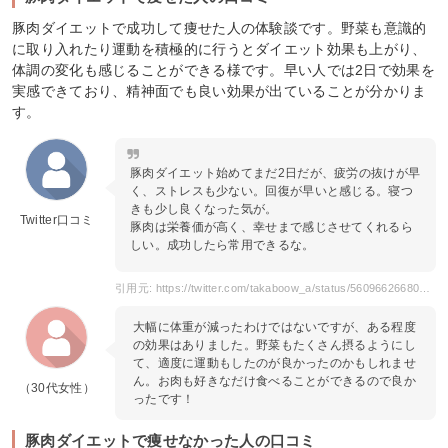
豚肉ダイエットで成功して痩せた人の体験談です。野菜も意識的
に取り入れたり運動を積極的に行うとダイエット効果も上がり、
体調の変化も感じることができる様です。早い人では2日で効果を
実感できており、精神面でも良い効果が出ていることが分かりま
す。
豚肉ダイエット始めてまだ2日だが、疲労の抜けが早
く、ストレスも少ない。回復が早いと感じる。寝つ
きも少し良くなった気が。
Twitter口コミ
豚肉は栄養価が高く、幸せまで感じさせてくれるら
しい。成功したら常用できるな。
引用元: https://twitter.com/takaboow_a/status/560966266807021568
大幅に体重が減ったわけではないですが、ある程度
の効果はありました。野菜もたくさん摂るようにし
て、適度に運動もしたのが良かったのかもしれませ
ん。お肉も好きなだけ食べることができるので良か
（30代女性）
ったです！
豚肉ダイエットで痩せなかった人の口コミ