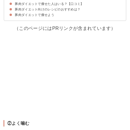
豚肉ダイエットで痩せた人はいる？【口コミ】
①糖質・炭水化物を控える
②よく噛む
③部位はロース肉がおすすめ
④量制限はなくてOK
豚肉ダイエット向けのレシピのおすすめは？
豚肉ダイエットで痩せた人の口コミ
豚肉ダイエットで痩せなかった人の口コミ
豚肉ダイエットで痩せよう
①豚しゃぶサラダ
②豚キムチ
③ローストポーク
（このページにはPRリンクが含まれています）
②よく噛む