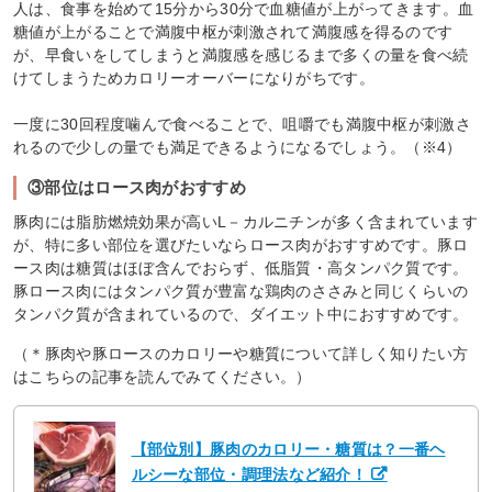
人は、食事を始めて15分から30分で血糖値が上がってきます。血
糖値が上がることで満腹中枢が刺激されて満腹感を得るのです
が、早食いをしてしまうと満腹感を感じるまで多くの量を食べ続
けてしまうためカロリーオーバーになりがちです。
一度に30回程度噛んで食べることで、咀嚼でも満腹中枢が刺激さ
れるので少しの量でも満足できるようになるでしょう。（※4）
③部位はロース肉がおすすめ
豚肉には脂肪燃焼効果が高いL－カルニチンが多く含まれています
が、特に多い部位を選びたいならロース肉がおすすめです。豚ロ
ース肉は糖質はほぼ含んでおらず、低脂質・高タンパク質です。
豚ロース肉にはタンパク質が豊富な鶏肉のささみと同じくらいの
タンパク質が含まれているので、ダイエット中におすすめです。
（＊豚肉や豚ロースのカロリーや糖質について詳しく知りたい方
はこちらの記事を読んでみてください。）
【部位別】豚肉のカロリー・糖質は？一番ヘ
ルシーな部位・調理法など紹介！