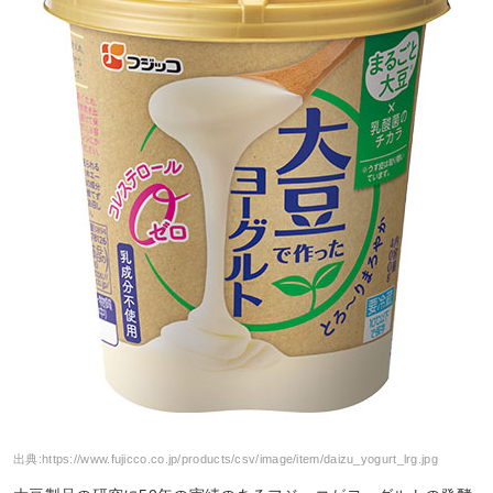
出典:
https://www.fujicco.co.jp/products/csv/image/item/daizu_yogurt_lrg.jpg