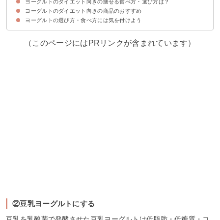
ヨーグルトのダイエット向きの痩せる食べ方・選び方は？
①整腸作用がある
②満足感があり食べ過ぎ防止につながる
ヨーグルトのダイエット向きの商品のおすすめ
①朝か夜の寝る前3時間に食べる
②豆乳ヨーグルトにする
③きな粉を入れて食べる
④はちみつヨーグルトで食べる
⑤水切りヨーグルトにする
ヨーグルトの選び方・食べ方には気を付けよう
①フジッコ カスピ海ヨーグルト脂肪ゼロ（34kcal）
②フジッコ 大豆で作ったヨーグルト（46kcal）
③森永 パルテノ プレーン砂糖不使用（100kcal）
（このページにはPRリンクが含まれています）
②豆乳ヨーグルトにする
豆乳を乳酸菌で発酵させた豆乳ヨーグルトは低脂肪・低糖質・コ