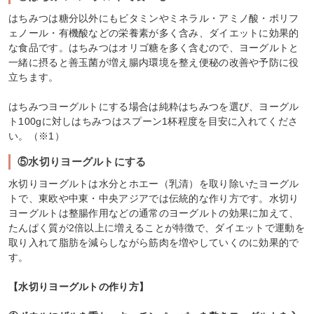
はちみつは糖分以外にもビタミンやミネラル・アミノ酸・ポリフ
ェノール・有機酸などの栄養素が多く含み、ダイエットに効果的
な食品です。はちみつはオリゴ糖を多く含むので、ヨーグルトと
一緒に摂ると善玉菌が増え腸内環境を整え便秘の改善や予防に役
立ちます。
はちみつヨーグルトにする場合は純粋はちみつを選び、ヨーグル
ト100gに対しはちみつはスプーン1杯程度を目安に入れてくださ
い。（※1）
⑤水切りヨーグルトにする
水切りヨーグルトは水分とホエー（乳清）を取り除いたヨーグル
トで、東欧や中東・中央アジアでは伝統的な作り方です。水切り
ヨーグルトは整腸作用などの通常のヨーグルトの効果に加えて、
たんぱく質が2倍以上に増えることが特徴で、ダイエットで運動を
取り入れて脂肪を減らしながら筋肉を増やしていくのに効果的で
す。
【水切りヨーグルトの作り方】