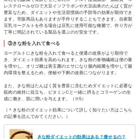
レステロールゼロで大豆イソフラボンや大豆由来のたんぱく質が
豊富なため、ダイエットや生活習慣病の予防等の効果が期待でき
ます。市販商品もありますが手作りすることもできます。自家製
豆乳ヨーグルトを作る場合は豆乳に使用可能な種菌で、作り方が
丁寧に明記されている製品を選ぶのが安全です。
③きな粉を入れて食べる
ヨーグルトにきな粉を入れて食べると便通の改善がより期待で
き、ダイエット効果を高められます。きな粉の食物繊維は便の量
を増やし、オリゴ糖は善玉菌のエサになり腸内細菌を増やして腸
内環境を整えるため、便秘や下痢の改善につながります。
また、きな粉はたんぱく質を豊富に含むためダイエットに必要な
筋肉の維持に役立ち、ビタミンCと一緒に摂るとコラーゲンの生
成に働き、肌に潤いを与えます。（※5）
（＊きな粉のダイエット効果について詳しく知りたい方はこちら
の記事を読んでみてください。）
きな粉ダイエットの効果はある？痩せるの？