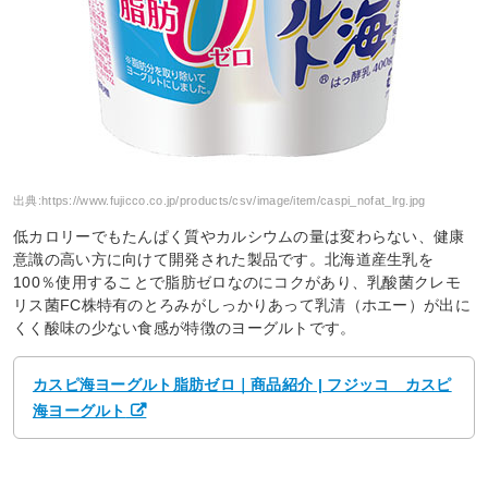
出典:
https://www.fujicco.co.jp/products/csv/image/item/caspi_nofat_lrg.jpg
低カロリーでもたんぱく質やカルシウムの量は変わらない、健康
意識の高い方に向けて開発された製品です。北海道産生乳を
100％使用することで脂肪ゼロなのにコクがあり、乳酸菌クレモ
リス菌FC株特有のとろみがしっかりあって乳清（ホエー）が出に
くく酸味の少ない食感が特徴のヨーグルトです。
カスピ海ヨーグルト脂肪ゼロ｜商品紹介 | フジッコ カスピ
海ヨーグルト