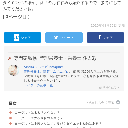
タイミングのほか、商品のおすすめも紹介するので、参考にして
みてくださいね。
( 3ページ目 )
2023年03月25日 更新
シェア
ツイート
シェア
専門家監修 |
管理栄養士・栄養士 住吉彩
Ameba
メルマガ
Instagram
管理栄養士、野菜ソムリエプロ
。 病院で1000人以上の食事指導、
栄養管理を経験。現在は”食のチカラで、心も身体も健幸美人で溢
れる社会を作りたい！”...
ライターの記事一覧
目次
ヨーグルトは太る？太らない？
ヨーグルトで太る場合の原因は？
ヨーグルトを食べて太るかは「食べ方」次第
ヨーグルトで太る時の部位
ヨーグルトは本来太りにくい食品？ダイエット効果はある？
①食べ過ぎている
②糖分が多いヨーグルトを食べている
③ヨーグルトに入れるジャム・砂糖など甘味料が多い
④夜中・寝る直前に食べている
⑤バナナなど糖質の高い果物を入れすぎている