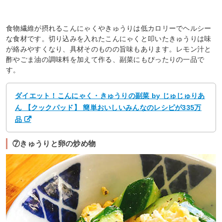
食物繊維が摂れるこんにゃくやきゅうりは低カロリーでヘルシー
な食材です。切り込みを入れたこんにゃくと叩いたきゅうりは味
が絡みやすくなり、具材そのものの旨味もあります。レモン汁と
酢やごま油の調味料を加えて作る、副菜にもぴったりの一品で
す。
ダイエット！こんにゃく・きゅうりの副菜 by じゅじゅりあ
ん 【クックパッド】 簡単おいしいみんなのレシピが335万
品
⑦きゅうりと卵の炒め物