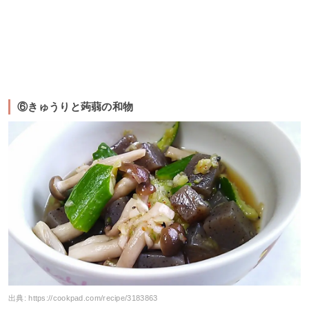
⑥きゅうりと蒟蒻の和物
出典:
https://cookpad.com/recipe/3183863