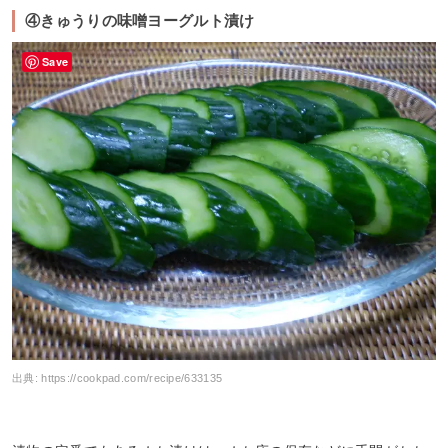
④きゅうりの味噌ヨーグルト漬け
Save
出典:
https://cookpad.com/recipe/633135