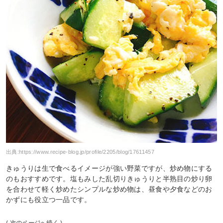
出典:
https://www.recipe-blog.jp/profile/2205/blog/17611457
きゅうりは生で食べるイメージが強い野菜ですが、炒め物にする
のもおすすめです。塩もみした乱切りきゅうりと半熟目の炒り卵
を合わせて軽く炒めたシンプルな炒め物は、昼食や夕食などのお
かずにも役立つ一品です。
( 次のページへ続く )