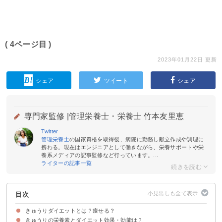
( 4ページ目 )
2023年01月22日 更新
シェア
ツイート
シェア
専門家監修 |
管理栄養士・栄養士 竹本友里恵
Twitter
管理栄養士
の国家資格を取得後、病院に勤務し献立作成や調理に
携わる。現在はエンジニアとして働きながら、栄養サポートや栄
養系メディアの記事監修など行っています。...
ライターの記事一覧
目次
きゅうりダイエットとは？痩せる？
きゅうりの栄養素とダイエット効果・効能は？
きゅうりのカロリー・糖質