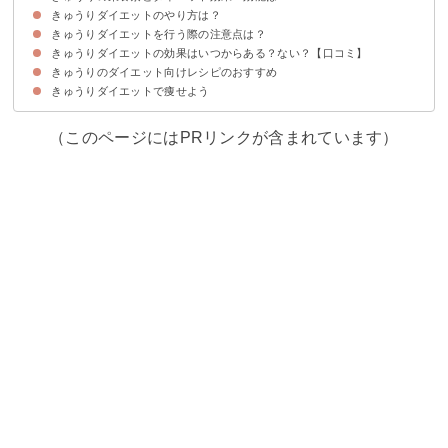
きゅうりダイエットのやり方は？
①脂肪燃焼効果
②むくみ解消
③高血圧の予防
きゅうりダイエットを行う際の注意点は？
食べる量・タイミング
調理法・食べ方
調味料・味付けのおすすめ
きゅうりダイエットの効果はいつからある？ない？【口コミ】
①ご飯をきゅうりだけにしない
②マヨネーズなど調味料に注意する
③食べ過ぎると下痢になることがある
きゅうりのダイエット向けレシピのおすすめ
きゅうりダイエットで痩せた人の口コミ
きゅうりダイエットで痩せない・失敗した人の口コミ
きゅうりダイエットで痩せよう
①きゅうりの浅漬け
②きゅうりのすりおろし
③蒸し鶏の緑酢かけ
④きゅうりの味噌ヨーグルト漬け
⑤きゅうりとちくわのナムル
⑥きゅうりと蒟蒻の和物
⑦きゅうりと卵の炒め物
⑧やみつききゅうり
⑨切干大根ときゅうりの中華風サラダ
（このページにはPRリンクが含まれています）