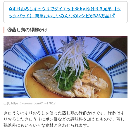
✿すりおろしキュウリでダイエット✿ by ゆけり３兄弟 【ク
ックパッド】 簡単おいしいみんなのレシピが336万品
③蒸し鶏の緑酢かけ
出典:
https://yui-one.com/?p=17617
きゅうりのすりおろしを使った蒸し鶏の緑酢かけです。緑酢はす
りおろしたきゅうりにポン酢などの調味料を加えたもので、蒸し
鶏以外にもいろいろな食材と合わせられます。