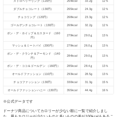
ストロベリーリング（120円）
264kcal
33.2g
12％
ダブルチョコレート（130円）
265kcal
24.3g
12％
チョコリング（120円）
268kcal
23.3g
12％
ゴールデンチョコレート（130円）
269kcal
32.2g
12％
ポン・デ・ホイップ＆カスタード （160
279kcal
29.0ｇ
13％
円）
マッシュ＆ミートパイ（200円）
279kcal
26.0ｇ
13％
ポン・デ・クランチ＆アーモンド （140
284kcal
29.0ｇ
13％
円）
ポン・デ・ココ＆ゴールデン （160円）
285kcal
28.4ｇ
13％
オールドファッション（110円）
293kcal
28.5g
13％
チョコファッション（130円）
330kcal
31.3g
15％
オールドファッションハニー（130円）
355kcal
44.4g
16％
※公式データです
ドーナツ商品についてカロリーが少ない順に一覧で紹介しまし
た。最もカロリーが少ないものと多いものの差が100kcalもあるこ