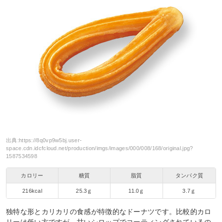
出典:
https://8q0vp9w5bj.user-
space.cdn.idcfcloud.net/production/imgs/images/000/008/168/original.jpg?
1587534598
カロリー
糖質
脂質
タンパク質
216kcal
25.3ｇ
11.0ｇ
3.7ｇ
独特な形とカリカリの食感が特徴的なドーナツです。比較的カロ