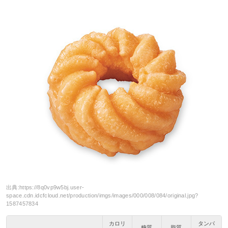
出典:
https://8q0vp9w5bj.user-
space.cdn.idcfcloud.net/production/imgs/images/000/008/084/original.jpg?
1587457834
カロリ
タンパ
糖質
脂質