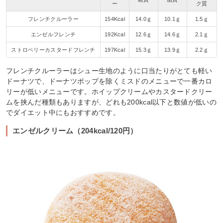
ー
ク質
フレンチクルーラー
154Kcal
14.0ｇ
10.1ｇ
1.5ｇ
エンゼルフレンチ
192Kcal
12.6ｇ
14.6ｇ
2.1ｇ
ストロベリーカスタードフレンチ
197Kcal
15.3ｇ
13.9ｇ
2.2ｇ
フレンチクルーラーはシュー生地のように口当たりがとても軽い
ドーナツで、ドーナツポップを除くミスドのメニューで一番カロ
リーが低いメニューです。ホイップクリームやカスタードクリー
ムを挟んだ種類もありますが、どれも200kcal以下と数値が低いの
でダイエット中にもおすすめです。
エンゼルクリーム（204kcal/120円）