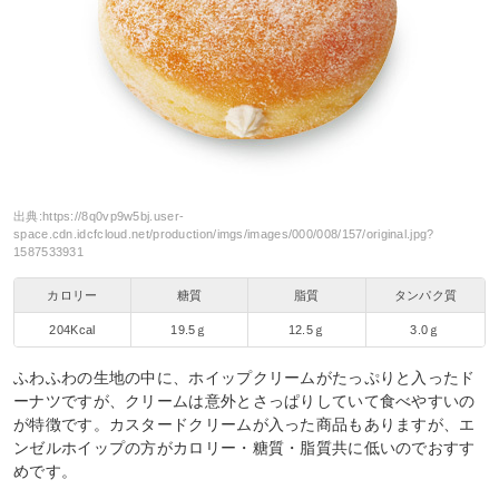
出典:
https://8q0vp9w5bj.user-
space.cdn.idcfcloud.net/production/imgs/images/000/008/157/original.jpg?
1587533931
カロリー
糖質
脂質
タンパク質
204Kcal
19.5ｇ
12.5ｇ
3.0ｇ
ふわふわの生地の中に、ホイップクリームがたっぷりと入ったド
ーナツですが、クリームは意外とさっぱりしていて食べやすいの
が特徴です。カスタードクリームが入った商品もありますが、エ
ンゼルホイップの方がカロリー・糖質・脂質共に低いのでおすす
めです。