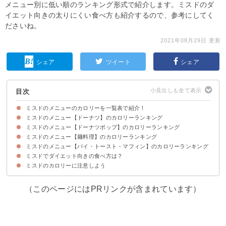
メニュー別に低い順のランキング形式で紹介します。ミスドのダ
イエット向きの太りにくい食べ方も紹介するので、参考にしてく
ださいね。
2021年08月29日 更新
シェア
ツイート
シェア
目次
ミスドのメニューのカロリーを一覧表で紹介！
ミスドのメニュー【ドーナツ】のカロリーランキング
ミスドのメニュー【ドーナツポップ】のカロリーランキング
フレンチクルーラー（154kcal /110円）
エンゼルクリーム（204kcal/120円）
ハニーチュロ（216kcal/120円）
ポンデリング（219Kcal /110円）
オールドファッション（293Kcal /110円）
ミスドのメニュー【麺料理】のカロリーランキング
ココナッツチョコレートボール（45Kcal /35円）
ゴールデンチョコレートボール（48kcal/35円）
チョコファッションボール（69kcal/35円）
ミスドのメニュー【パイ・トースト・マフィン】のカロリーランキング
汁そば（231Kcal /310円）
やわらかとり肉そば（293kcal/450円）
香る海老ぷりワンタン麺（340Kcal /450円）
坦々麺（571Kcal /450円）
ミスドでダイエット向きの食べ方は？
ホット・セイボリーパイ/スイーツパイ、リバイバルパイ
クリームイン・マフィン
トッピング・ホットトースト
ミスドのカロリーに注意しよう
➀よく噛んでゆっくり食べる
②暖かい飲み物と一緒に食べる
（このページにはPRリンクが含まれています）