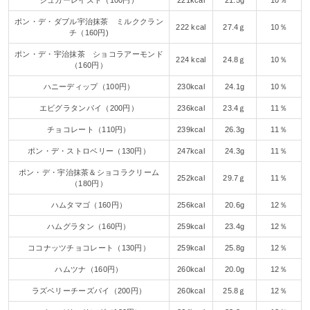
シュガーレイズド（100円）
221kcal
21.5g
10％
ポン・デ・ダブル宇治抹茶 ミルククラン
222 kcal
27.4ｇ
10％
チ（160円)
ポン・デ・宇治抹茶 ショコラアーモンド
224 kcal
24.8ｇ
10％
（160円）
ハニーディップ（100円）
230kcal
24.1g
10％
エビグラタンパイ（200円）
236kcal
23.4ｇ
11％
チョコレート（110円）
239kcal
26.3g
11％
ポン・デ・ストロベリー（130円）
247kcal
24.3g
11％
ポン・デ・宇治抹茶＆ショコラクリーム
252kcal
29.7ｇ
11％
（180円）
ハムタマゴ（160円）
256kcal
20.6g
12％
ハムグラタン（160円）
259kcal
23.4g
12％
ココナッツチョコレート（130円）
259kcal
25.8g
12％
ハムツナ（160円）
260kcal
20.0g
12％
ラズベリーチーズパイ（200円）
260kcal
25.8ｇ
12％