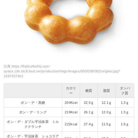
出典:
https://8q0vp9w5bj.user-
space.cdn.idcfcloud.net/production/imgs/images/000/008/082/original.jpg?
1587457402
カロリ
タンパ
糖質
脂質
ー
ク質
ポン・デ・黒糖
204Kcal
22.0ｇ
12.1ｇ
1.3ｇ
ポン・デ・リング
219Kcal
26.1ｇ
12.0ｇ
1.3ｇ
ポン・デ・ダブル宇治抹茶 ミル
222kcal
27.4ｇ
11.5ｇ
1.9ｇ
ククランチ
ポン・デ・宇治抹茶 ショコラア