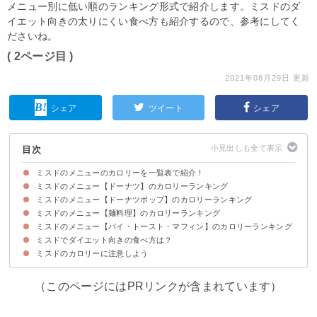
メニュー別に低い順のランキング形式で紹介します。ミスドのダ
イエット向きの太りにくい食べ方も紹介するので、参考にしてく
ださいね。
( 2ページ目 )
2021年08月29日 更新
シェア
ツイート
シェア
目次
ミスドのメニューのカロリーを一覧表で紹介！
ミスドのメニュー【ドーナツ】のカロリーランキング
ミスドのメニュー【ドーナツポップ】のカロリーランキング
フレンチクルーラー（154kcal /110円）
エンゼルクリーム（204kcal/120円）
ハニーチュロ（216kcal/120円）
ポンデリング（219Kcal /110円）
オールドファッション（293Kcal /110円）
ミスドのメニュー【麺料理】のカロリーランキング
ココナッツチョコレートボール（45Kcal /35円）
ゴールデンチョコレートボール（48kcal/35円）
チョコファッションボール（69kcal/35円）
ミスドのメニュー【パイ・トースト・マフィン】のカロリーランキング
汁そば（231Kcal /310円）
やわらかとり肉そば（293kcal/450円）
香る海老ぷりワンタン麺（340Kcal /450円）
坦々麺（571Kcal /450円）
ミスドでダイエット向きの食べ方は？
ホット・セイボリーパイ/スイーツパイ、リバイバルパイ
クリームイン・マフィン
トッピング・ホットトースト
ミスドのカロリーに注意しよう
➀よく噛んでゆっくり食べる
②暖かい飲み物と一緒に食べる
（このページにはPRリンクが含まれています）