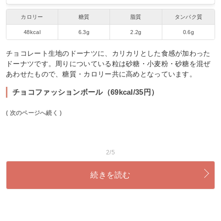
カロリー
糖質
脂質
タンパク質
48kcal
6.3g
2.2g
0.6g
チョコレート生地のドーナツに、カリカリとした食感が加わった
ドーナツです。周りについている粒は砂糖・小麦粉・砂糖を混ぜ
あわせたもので、糖質・カロリー共に高めとなっています。
チョコファッションボール（69kcal/35円）
( 次のページへ続く )
2/5
続きを読む