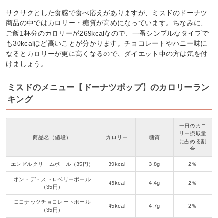
サクサクとした食感で食べ応えがありますが、ミスドのドーナツ
商品の中ではカロリー・糖質が高めになっています。ちなみに、
ご飯1杯分のカロリーが269kcalなので、一番シンプルなタイプで
も30kcalほど高いことが分かります。チョコレートやハニー味に
なるとカロリーが更に高くなるので、ダイエット中の方は気を付
けましょう。
ミスドのメニュー【ドーナツポップ】のカロリーラン
キング
一日のカロ
リー摂取量
商品名（値段）
カロリー
糖質
に占める割
合
エンゼルクリームボール（35円）
39kcal
3.8g
2％
ポン・デ・ストロベリーボール
43kcal
4.4g
2％
（35円）
ココナッツチョコレートボール
45kcal
4.7g
2％
（35円）