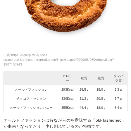
出典:
https://8q0vp9w5bj.user-
space.cdn.idcfcloud.net/production/imgs/images/000/008/080/original.jpg?
1587456943
カロリ
タンパ
糖質
脂質
ー
ク質
オールドファッション
293Kcal
28.5ｇ
18.0ｇ
3.3ｇ
チョコファッション
330Kcal
31.3ｇ
20.8ｇ
3.7ｇ
オールドファッションハニー
355Kcal
44.4ｇ
18.0ｇ
3.4ｇ
オールドファッションは昔ながらのを意味する「old-fashioned」
が由来となっており、少し割れているのが特徴です。