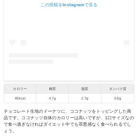
この投稿をInstagramで見る
カロリー
糖質
脂質
タンパク質
45kcal
4.7g
2.7g
0.6g
チョコレート生地のドーナツに、ココナッツをトッピングした商
品です。ココナッツ自体のカロリーは高いですが、1口サイズなの
で食べ過ぎなければダイエット中でも罪悪感なく食べられるでし
ょう。