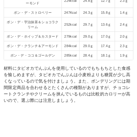
224kcal
24.8ｇ
12.7ｇ
2.3ｇ
ーモンド
ポン・デ・ストロベリー
247Kcal
24.3ｇ
15.8ｇ
1.4ｇ
ポン・デ・宇治抹茶＆ショコラク
252kcal
29.7ｇ
13.6ｇ
2.4ｇ
リーム
ポン・デ・ホイップ＆カスタード
279kcal
29.0ｇ
17.0ｇ
2.0ｇ
ポン・デ・クランチ＆アーモンド
284kcal
29.0ｇ
17.4ｇ
2.3ｇ
ポン・デ・ココ＆ゴールデン
285kcal
28.4ｇ
18.1ｇ
1.9ｇ
材料にタピオカでんぷんを使用しているのでもちもちとした食感
を愉しめますが、タピオカでんぷんは小麦粉よりも糖質が少し高
くなっているので気を付けましょう。また、ポンデリングには期
間限定商品を合わせるとたくさんの種類がありますが、チョコレ
ートクランチやクリームを挟んでいるものは比較的カロリーが高
いので、選ぶ際には注意しましょう。