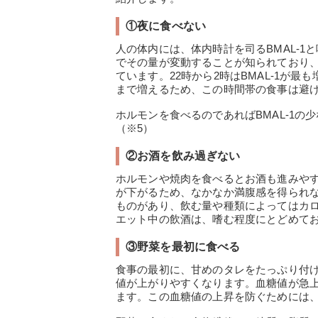
①夜に食べない
人の体内には、体内時計を司るBMAL-1
でその量が変動することが知られており
ています。22時から2時はBMAL-1が最
まで増えるため、この時間帯の食事は避
ホルモンを食べるのであればBMAL-1
（※5）
②お酒を飲み過ぎない
ホルモンや焼肉を食べるとお酒も進みや
が下がるため、なかなか満腹感を得られ
ものがあり、飲む量や種類によってはカ
エット中の飲酒は、嗜む程度にとどめてお
③野菜を最初に食べる
食事の最初に、甘めのタレをたっぷり付
値が上がりやすくなります。血糖値が急
ます。この血糖値の上昇を防ぐためには