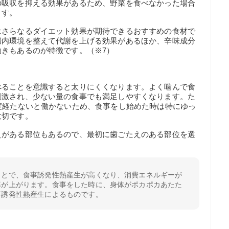
の吸収を抑える効果があるため、野菜を食べなかった場合
ます。
はさらなるダイエット効果が期待できるおすすめの食材で
腸内環境を整えて代謝を上げる効果があるほか、辛味成分
きもあるのが特徴です。（※7）
べることを意識すると太りにくくなります。よく噛んで食
刺激され、少ない量の食事でも満足しやすくなります。た
度経たないと働かないため、食事をし始めた時は特にゆっ
大切です。
えがある部位もあるので、最初に歯ごたえのある部位を選
ことで、食事誘発性熱産生が高くなり、消費エネルギーが
率が上がります。食事をした時に、身体がポカポカあたた
事誘発性熱産生によるものです。