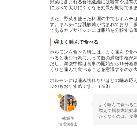
野菜に含まれる食物繊維には糖質や脂質
に比べて太りにくくなる効果が期待でき
また、野菜を使った料理の中でもキムチ
す。キムチには乳酸菌が含まれており、
であるカプサイシンには脂肪を分解する働
④よく噛んで食べる
ホルモンを食べる時には、よく噛んで食
べると噛む行為によって脳の満腹中枢が
だし、満腹中枢は食事の開始から15分程
くりと噛んで食べることを意識するのが
ホルモンには噛み切れないほどの噛み応
ぶのもおすすめです。（※8）
よく噛んで食べる
増えて脂肪燃焼効
かくなるのは、食
林輝美
管理栄養士