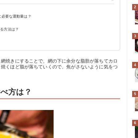
2
】
に必要な運動量は？
？
する方法は？
3
る
く網焼きにすることで、網の下に余分な脂肪が落ちてカロ
4
り焼くほど脂が落ちていくので、焦がさないように気をつ
。
べ方は？
5
6