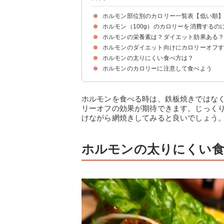
ホルモン部位別のカロリー一覧表【低い順
ホルモン（100g）のカロリーを消費するの
①センマイ
②コブクロ
③レバー
④ハツ
⑤シマチョウ
⑥ミノ
⑦ハチノス
⑧カシラ
⑨マルチョウ
⑩ギアラ
⑪ハラミ
⑫タン
ホルモンの栄養素は？ダイエット効果ある
ホルモンのダイエット向けにカロリーオフ
①チロシン
②カルニチン
③ビタミンB1
④ビタミンB2
⑤鉄分
⑥コラーゲン
ホルモンの部位によっては脂肪が低い
ホルモンの太りにくい食べ方は？
①タレを使わないで塩コショウ・レモン汁で食べ
②なるべく網焼きのホルモンを食べる
ホルモンのカロリーに注意して食べよう
①夜に食べない
②お酒を飲み過ぎない
③野菜を最初に食べる
④よく噛んで食べる
ホルモンを食べる時は、鉄板焼きではな
リーオフの効果が期待できます。じっく
けながら網焼きしてみると良いでしょう
ホルモンの太りにくい食