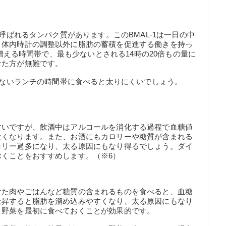
と呼ばれるタンパク質があります。このBMAL-1は一日の中
、体内時計の調整以外に脂肪の蓄積を促進する働きを持っ
も増える時間帯で、最も少ないとされる14時の20倍もの量に
けた方が無難です。
の少ないランチの時間帯に食べると太りにくいでしょう。
すいですが、飲酒中はアルコールを消化する過程で血糖値
なくなります。また、お酒にもカロリーや糖質が含まれる
ロリー過多になり、太る原因にもなり得るでしょう。ダイ
くことをおすすめします。（※6）
けた肉やごはんなど糖質の含まれるものを食べると、血糖
上昇すると脂肪を溜め込みやすくなり、太る原因にもなり
、野菜を最初に食べておくことが効果的です。