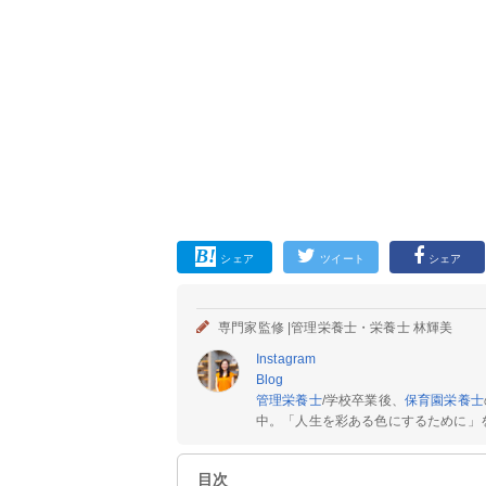
シェア
ツイート
シェア
専門家監修 |
管理栄養士・栄養士 林輝美
Instagram
Blog
管理栄養士
/学校卒業後、
保育園栄養士
中。「人生を彩ある色にするために」を
目次