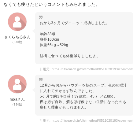
なくても痩せたというコメントもみられました。
おから3ヶ月でダイエット成功しました。
年齢38歳
さくらちるさん
身長160cm
（38歳）
体重56kg→52kg
結構に食べても体重減りましたよ。
引用元: https://fitsearch.jp/dietmethod/0511020193/comment
12月からおからパウダーを朝のスープ、夜の味噌汁
に入れて欠かさず飲んでました。
5ケ月で約3キロ減！39歳女、45.7→42.8kg。
moaさん
夜は必ず自炊、酒もほぼ飲まない生活になったのも
（39歳）
痩せた理由かもしれません。
引用元: https://fitsearch.jp/dietmethod/0511020193/comment