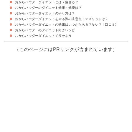
おからパウダーダイエットとは？痩せる？
おからパウダーのダイエット効果・効能は？
おからパウダーのカロリー・糖質から見てみよう
おからパウダーダイエットのやり方は？
①食物繊維が多く血糖値の上昇を抑える
②満腹感がある
③便秘を改善する
④植物性タンパク質が摂取できる
⑤糖質の摂取量を減らせる
⑥体脂肪を減少させる
おからパウダーダイエットをやる際の注意点・デメリットは？
食前におからパウダーを大さじ1杯~2杯食べる
料理・飲み物にかけるだけでもOK
おからパウダーの種類の選び方
おからパウダーダイエットの効果はいつからある？ない？【口コミ】
①食べ過ぎると下痢・便秘になることがある
②大豆アレルギーの人は食べるのを避ける
③油・塩分を多く吸ってしまうことがある
おからパウダーのダイエット向きレシピ
おからパウダーダイエットで痩せた人の口コミ
おからパウダーダイエットで痩せない・失敗した人の口コミ
おからパウダーダイエットで痩せよう
①おからパウダーコーヒー
②おからヨーグルト
③きなこおから蒸しパン
④卯の花
⑤おからパウダー入りホットケーキ
⑥おからのポテトサラダ風
⑦おからパウダーのスノーボール
（このページにはPRリンクが含まれています）