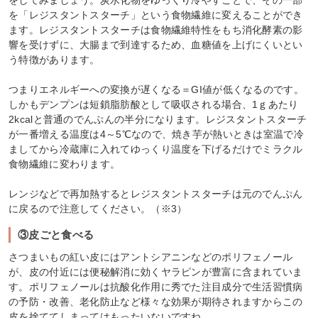
を「レジスタントスターチ」という食物繊維に変えることができ
ます。レジスタントスターチは食物繊維特性をもち消化酵素の影
響を受けずに、大腸まで到達するため、血糖値を上げにくいとい
う特徴があります。
つまりエネルギーへの変換が遅くなる＝GI値が低くなるのです。
しかもデンプンは短鎖脂肪酸として吸収される場合、1ｇあたり
2kcalと普通のでんぷんの半分になります。レジスタントスターチ
が一番増える温度は4～5℃なので、焼き芋が熱いときは室温で冷
ましてから冷蔵庫に入れてゆっくり温度を下げるだけでミラクル
食物繊維に変わります。
レンジなどで再加熱するとレジスタントスターチは元のでんぷん
に戻るので注意してください。（※3）
③皮ごと食べる
さつまいもの紅い皮にはアントシアニンなどのポリフェノール
が、皮の付近には便秘解消に効くヤラピンが豊富に含まれていま
す。ポリフェノールは抗酸化作用に秀でた注目成分で生活習慣病
の予防・改善、老化防止など様々な効果が期待されますからこの
皮を捨ててしまってはもったいないですね。