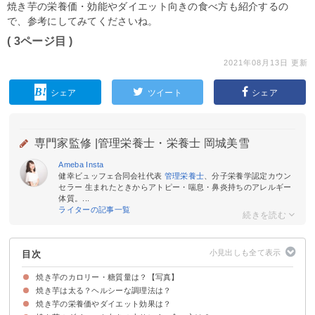
焼き芋の栄養価・効能やダイエット向きの食べ方も紹介するの
で、参考にしてみてくださいね。
( 3ページ目 )
2021年08月13日 更新
シェア
ツイート
シェア
専門家監修 |
管理栄養士・栄養士 岡城美雪
Ameba
Insta
健幸ビュッフェ合同会社代表
管理栄養士
、分子栄養学認定カウン
セラー 生まれたときからアトピー・喘息・鼻炎持ちのアレルギー
体質。...
ライターの記事一覧
目次
焼き芋のカロリー・糖質量は？【写真】
焼き芋は太る？ヘルシーな調理法は？
焼き芋（100g）のカロリー・糖質量
焼き芋（1本）のカロリー・糖質量
焼き芋のカロリー・糖質量を品種別に比較
焼き芋の栄養価やダイエット効果は？
さつまいものカロリー・糖質を焼き芋含めて調理法別に比較
焼き芋のGI値は高いので注意