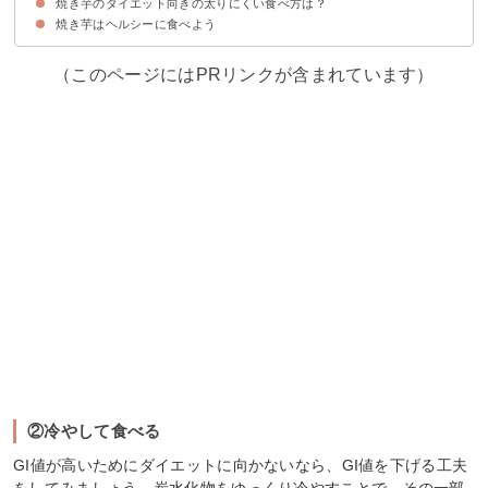
焼き芋のダイエット向きの太りにくい食べ方は？
①食物繊維
②ヤラピン
焼き芋はヘルシーに食べよう
①一度に沢山食べない
②冷やして食べる
③皮ごと食べる
④セカンドミール効果を利用する
（このページにはPRリンクが含まれています）
②冷やして食べる
GI値が高いためにダイエットに向かないなら、GI値を下げる工夫
をしてみましょう。炭水化物をゆっくり冷やすことで、その一部