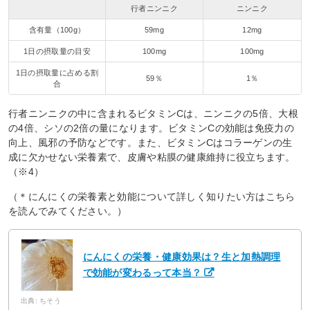
行者ニンニク
ニンニク
含有量（100g）
59mg
12mg
1日の摂取量の目安
100mg
100mg
1日の摂取量に占める割
59％
1％
合
行者ニンニクの中に含まれるビタミンCは、ニンニクの5倍、大根
の4倍、シソの2倍の量になります。ビタミンCの効能は免疫力の
向上、風邪の予防などです。また、ビタミンCはコラーゲンの生
成に欠かせない栄養素で、皮膚や粘膜の健康維持に役立ちます。
（※4）
（＊にんにくの栄養素と効能について詳しく知りたい方はこちら
を読んでみてください。）
にんにくの栄養・健康効果は？生と加熱調理
で効能が変わるって本当？
出典: ちそう