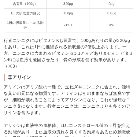
含有量（100g）
320μg
0μg
1日の摂取量の目安
150μg
150μg
1日の摂取量に占める割
213％
0％
合
行者ニンニクにはビタミンKも豊富で、100gあたりの量が320μg
もあり、これは1日に推奨される摂取量の2倍以上あります。一
方、ニンニクに含まれるビタミンKはほとんどありません。ビタミ
ンKには血液を凝固させたり、骨の形成を促す効果があります。
（※3）
③アリイン
アリインはアミノ酸の一種で、玉ねぎやニンニクに含まれ、独特
な臭いの元になる物質です。アリインはそのままならば無臭です
が、細胞が潰れることによってアリシンになり、これが強烈なニ
ンニク臭になります。行者ニンニクは、ニンニクよりも多くのア
リインを含みます。
アリシンは血液中の血糖値、LDLコレステロール値の上昇を抑え
る効能があり、また血液の流れを良くする効果もあるため動脈硬