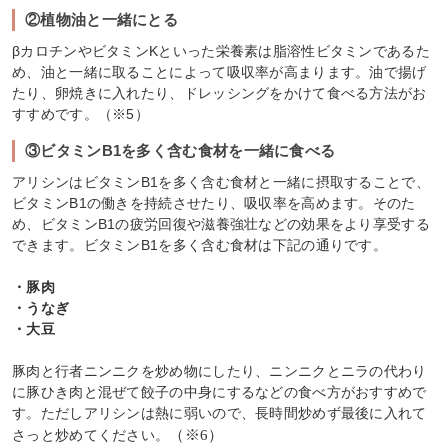
②植物油と一緒にとる
βカロチンやビタミンKといった栄養素は脂溶性ビタミンであるた
め、油と一緒に取ることによって吸収率が高まります。油で揚げ
たり、卵焼きに入れたり、ドレッシングをかけて食べる方法がお
すすめです。（※5）
③ビタミンB1を多く含む食材を一緒に食べる
アリシンはビタミンB1を多く含む食材と一緒に摂取することで、
ビタミンB1の働きを持続させたり、吸収率を高めます。そのた
め、ビタミンB1の疲労回復や滋養強壮などの効果をより享受する
できます。ビタミンB1を多く含む食材は下記の通りです。
・豚肉
・うなぎ
・大豆
豚肉と行者ニンニクを炒め物にしたり、ニンニクとニラの代わり
に豚ひき肉と混ぜて餃子の中身にするなどの食べ方がおすすめで
す。ただしアリシンは熱に弱いので、長時間炒めず最後に入れて
さっと炒めてください。
（※6）