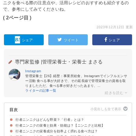
ニクを食べる際の注意点や、活用レシピのおすすめも紹介するの
で、参考にしてみてくださいね。
( 2ページ目 )
2023年12月12日 更新
シェア
ツイート
シェア
専門家監修 |
管理栄養士・栄養士 まさる
Instagram
管理栄養士【26】経歴：事業所給食、Instagramでインフルエンサ
ー活動 食べる事が大好きで、その延長線で管理栄養士の資格を取
りましたただ、食べる事が好きだったあまり、...
ライターの記事一覧
目次
行者ニンニクはどんな野菜？「行者」とは？
行者ニンニクの栄養と効果・効能は？【ニンニクと比較】
「行者ニンニク」の名前の由来
行者ニンニクの旬や選び方
行者ニンニクの味わい・香り
行者ニンニクの栄養成分を効率よく摂れる食べ方は？
①β-カロテン
②ビタミンK
③アリイン
④ビタミンC