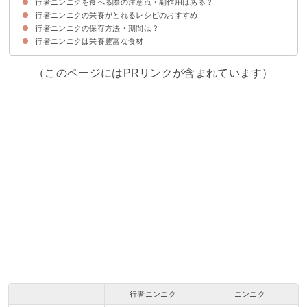
行者ニンニクを食べる際の注意点・副作用はある？
①生で食べる
②植物油と一緒にとる
③ビタミンB1を多く含む食材を一緒に食べる
行者ニンニクの栄養がとれるレシピのおすすめ
行者ニンニクは食べ過ぎると腹痛・下痢になることがある
行者ニンニクの保存方法・期間は？
①行者ニンニクの醤油漬け
②行者ニンニクの天ぷら
③行者ニンニクの豚肉巻き
行者ニンニクは栄養豊富な食材
①行者ニンニクを冷蔵保存する場合
②行者ニンニクを冷凍保存する場合
（このページにはPRリンクが含まれています）
行者ニンニク
ニンニク