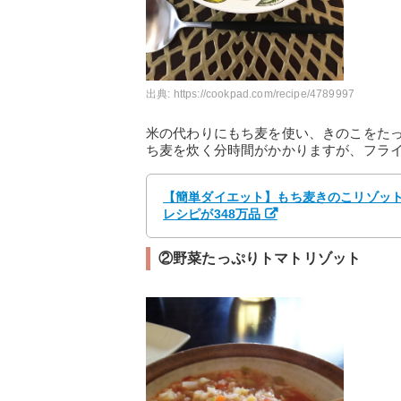
出典:
https://cookpad.com/recipe/4789997
米の代わりにもち麦を使い、きのこをた
ち麦を炊く分時間がかかりますが、フラ
【簡単ダイエット】もち麦きのこリゾット b
レシピが348万品
②野菜たっぷりトマトリゾット