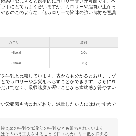
を野菜中心にすると効率的にカロリーオフが可能です。ベ
ゾットにとてもよく合いますが、カロリーや脂質が上がっ
トやきのこのような、低カロリーで旨味の強い食材を意識
カロリー
脂質
46kcal
2.0g
67kcal
3.6g
質を牛乳と比較しています。表からも分かるとおり、リゾ
ことでカロリーや脂質をへらすことができます。さらに豆
いだけでなく、吸収速度が遅いことから満腹感が得やすい
すい栄養素も含まれており、減量したい人にはおすすめで
ー控えめの牛乳や低脂肪の牛乳なども販売されています！
人はそういう工夫をすることで日々のカロリー数を抑える