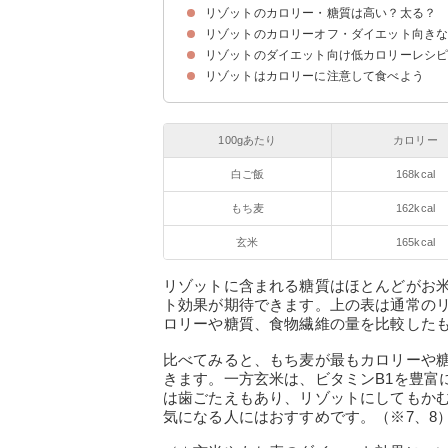
リゾットのカロリー・糖質は高い？太る？
リゾットのカロリーオフ・ダイエット向き
リゾット（1人前）のカロリー・糖質を味別に比
リゾットのカロリーを外食産業別に比較
リゾット（1人前）のカロリー・糖質を他のご飯
リゾットのカロリーを消費するのに必要な運動量
リゾットのダイエット向け低カロリーレシ
①お米を玄米・もち麦に変える
②具材を野菜中心にする
③牛乳を豆乳に置き換える
リゾットはカロリーに注意して食べよう
①もち麦きのこリゾット
②野菜たっぷりトマトリゾット
③豆腐入り豆乳リゾット
100gあたり
カロリー
白ご飯
168kcal
もち麦
162kcal
玄米
165kcal
リゾットに含まれる糖質はほとんどがお
ト効果が期待できます。上の表は通常の
ロリーや糖質、食物繊維の量を比較した
比べてみると、もち麦が最もカロリーや
きます。一方玄米は、ビタミンB1を豊富
は歯ごたえもあり、リゾットにしてもか
気になる人にはおすすめです。（※7、8