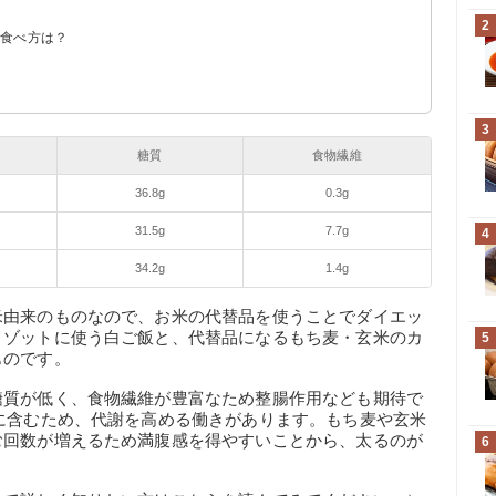
2
な食べ方は？
較
もの料理と比較
ピ
3
糖質
食物繊維
36.8g
0.3g
31.5g
7.7g
4
34.2g
1.4g
米由来のものなので、お米の代替品を使うことでダイエッ
リゾットに使う白ご飯と、代替品になるもち麦・玄米のカ
5
ものです。
糖質が低く、食物繊維が豊富なため整腸作用なども期待で
に含むため、代謝を高める働きがあります。もち麦や玄米
む回数が増えるため満腹感を得やすいことから、太るのが
6
）