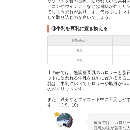
リゾットを食べる際、使われている具材
ーコンやウインナーなどは旨味が強くリ
てしまう恐れがあります。代わりにトマ
して取り込むのが良いでしょう。
③牛乳を豆乳に置き換える
100gあたり
豆乳
牛乳
上の表では、無調整豆乳のカロリーと脂
ットに使われる牛乳を豆乳に置き換える
乳は、牛乳に比べてカロリーや脂質が低
のがメリットです。
また、鉄分などダイエット中に不足しや
す。（※9、10）
最近では、カロリ
豆乳の味が苦手な