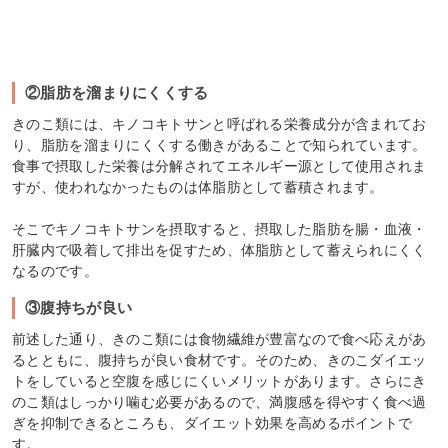
②脂肪を溜まりにくくする
きのこ類には、キノコキトサンと呼ばれる栄養成分が含まれてお
り、脂肪を溜まりにくくする働きがあることで知られています。
食事で摂取した栄養は分解されてエネルギー源として使用されま
すが、使われなかったものは体脂肪として蓄積されます。
そこでキノコキトサンを摂取すると、摂取した脂肪を腸・血液・
肝臓内で吸着して排出を促すため、体脂肪として蓄えられにくく
なるのです。
③腹持ちが良い
前述した通り、きのこ類には食物繊維が豊富なので食べ応えがあ
るとともに、腹持ちが良い食材です。そのため、きのこダイエッ
トをしていると空腹を感じにくいメリットがあります。さらにき
のこ類はしっかり噛む必要があるので、満腹感を得やすく食べ過
ぎを抑制できるところも、ダイエット効果を高めるポイントで
す。