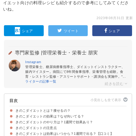
イエット向けの料理レシピも紹介するので参考にしてみてくださ
いね。
2023年08月31日 更新
シェア
ツイート
シェア
専門家監修 |
管理栄養士・栄養士 朋実
Instagram
管理栄養士、糖尿病療養指導士、ダイエットインストラクター、
腸内マイスター。病院にて8年間食事指導、栄養管理を経験。食
育・レストラン監修・アスリートサポート・講演会も実施中。“...
ライターの記事一覧
目次
きのこダイエットとは？痩せるの？
きのこダイエットの効果は？なぜ向いてる？
きのこの種類別のカロリー・糖質を見てみよう
きのこダイエットのやり方は？1週間で効果あり？
①便秘解消・整腸効果
②脂肪を溜まりにくくする
③腹持ちが良い
④脂肪燃焼を促す
⑤血糖値の急上昇を抑制する
きのこダイエットの注意点
①きのこでかさ増しする
②食前にきのこ料理を食べる
③きのこを置き換える
④きのこダイエット向きな種類
きのこダイエットは効果はいつから？1週間で出る？【口コミ】
①高カロリーな調味料を使用しない
②きのこを極端に食べ過ぎない