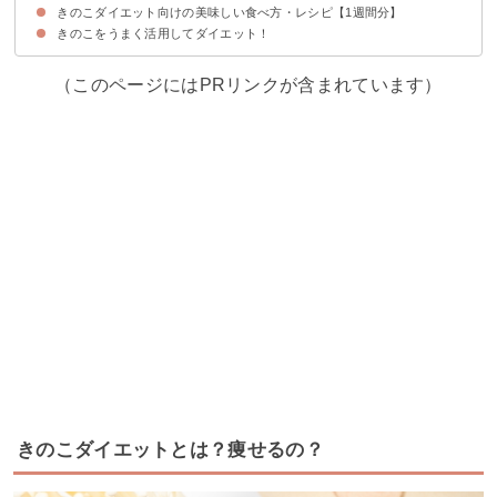
きのこダイエット向けの美味しい食べ方・レシピ【1週間分】
きのこダイエットで痩せた人の口コミ
きのこダイエットで痩せない・失敗した人の口コミ
きのこをうまく活用してダイエット！
①きのこの味噌汁
②きのこのサラダ
③きのことささみのスープ
④きのこのなめたけ
⑤きのこと木綿豆腐のミートスパゲッティ
⑥きのこと豆腐のコロッケ
⑦きのこと玄米のリゾット
（このページにはPRリンクが含まれています）
きのこダイエットとは？痩せるの？