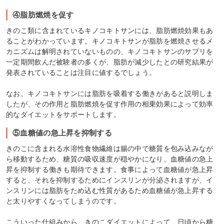
④脂肪燃焼を促す
きのこ類に含まれているキノコキトサンには、脂肪燃焼効果もあ
ることがわかっています。キノコキトサンが脂肪を燃焼させるメ
カニズムは解明されていないものの、キノコキトサンのサプリを
一定期間飲んだ被験者の多くが、脂肪が減少したとの研究結果が
発表されていることは注目に値するでしょう。
なお、キノコキトサンには脂肪を吸着する働きがあると説明しま
したが、その作用と脂肪燃焼を促す作用の相乗効果によって効率
的なダイエットをサポートします。
⑤血糖値の急上昇を抑制する
きのこに含まれる水溶性食物繊維は腸の中で糖質を包み込みなが
ら移動するため、糖質の吸収速度が穏やかになり、血糖値の急上
昇を抑制する働きも期待できます。食事によって血糖値が急上昇
すると、それを抑制するためにインスリンが分泌されますが、イ
ンスリンには脂肪をため込む性質があるため血糖値が急上昇する
と太りやすくなってしまうのです。
こういった仕組みから、きのこダイエットによって、日頃から糖