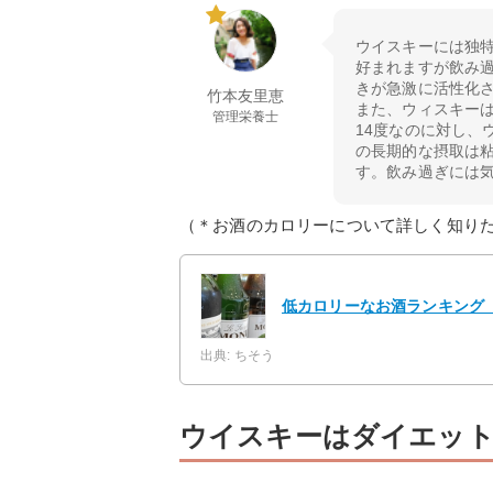
ウイスキーには独
好まれますが飲み
きが急激に活性化さ
竹本友里恵
また、ウィスキーは
管理栄養士
14度なのに対し、
の長期的な摂取は
す。飲み過ぎには
（＊お酒のカロリーについて詳しく知り
低カロリーなお酒ランキング【
出典: ちそう
ウイスキーはダイエット