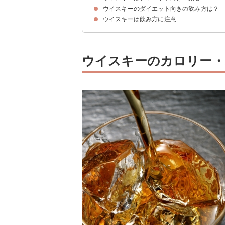
ウイスキーのダイエット向きの飲み方は？
①蒸留酒であるため糖質ゼロ
②エンプティーカロリーである
③エラグ酸によるレジスチン分泌の抑制効果
飲み過ぎると中性脂肪がたまり太る
ウイスキーは飲み方に注意
①ハイボールにしてウイスキーの量を抑える
②ヘルシーなおつまみを食べる
ウイスキーのカロリー・