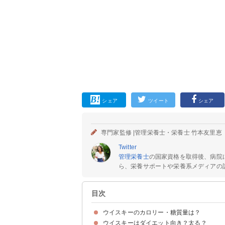
シェア
ツイート
シェア
専門家監修 |
管理栄養士・栄養士 竹本友里恵
Twitter
管理栄養士
の国家資格を取得後、病院
ら、栄養サポートや栄養系メディアの記
目次
ウイスキーのカロリー・糖質量は？
ウイスキーはダイエット向き？太る？
ウイスキー（100ml）のカロリー・糖質量
ウイスキーのカロリー・糖質量を他の酒類と比較