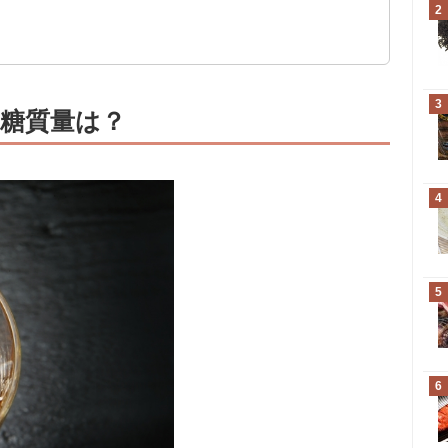
2
3
糖質量は？
4
5
6