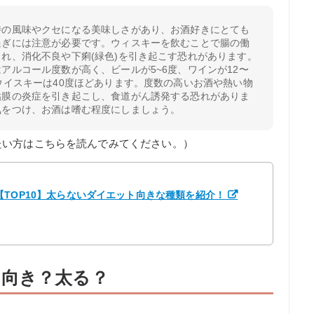
特の風味やクセになる美味しさがあり、お酒好きにとても
過ぎには注意が必要です。ウィスキーを飲むことで腸の働
れ、消化不良や下痢(緑色)を引き起こす恐れがあります。
アルコール度数が高く、ビールが5~6度、ワインが12〜
ウイスキーは40度ほどあります。度数の高いお酒や熱い物
粘膜の炎症を引き起こし、食道がん誘発する恐れがありま
気をつけ、お酒は嗜む程度にしましょう。
たい方はこちらを読んでみてください。）
TOP10】太らないダイエット向きな種類を紹介！
向き？太る？