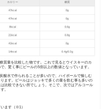
カロリー
糖質
47kcal
0g
47kcal
0g
8kcal
0.6g
21kcal
0.8g
41kcal
0g
14kcal
0.4g/0.3g
ー・糖質量を比較した物です。これで見るとウイスキーのカ
めで、驚く事にビールの5倍以上の数値となっています。
l＋炭酸水で作られることが多いので、ハイボールで愉しむ
となります。ビールはジョッキで多くの量を飲む事も多いの
には比較できない所でしょう。そこで、次ではアルコール
ます。
います（※1）