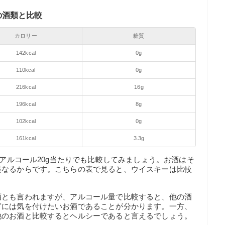
の酒類と比較
カロリー
糖質
142kcal
0g
110kcal
0g
216kcal
16g
196kcal
8g
102kcal
0g
161kcal
3.3g
、アルコール20g当たりでも比較してみましょう。お酒はそ
異なるからです。こちらの表で見ると、ウイスキーは比較
酒とも言われますが、アルコール量で比較すると、他の酒
ぎには気を付けたいお酒であることが分かります。一方、
他のお酒と比較するとヘルシーであると言えるでしょう。