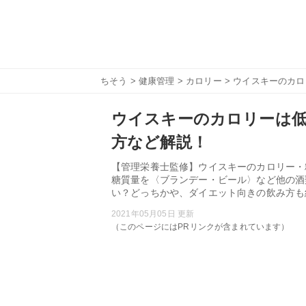
ちそう
>
健康管理
>
カロリー
> ウイスキーのカ
ウイスキーのカロリーは
方など解説！
【管理栄養士監修】ウイスキーのカロリー・
糖質量を〈ブランデー・ビール〉など他の酒
い？どっちかや、ダイエット向きの飲み方も
2021年05月05日 更新
（このページにはPRリンクが含まれています）