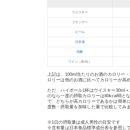
ウイスキー
ブランデー
ビール
日本酒
焼酎
ワイン
（赤/白）
上記は、100ml当たりのお酒のカロリ
ロリーは他のお酒に比べてカロリーが高
ただ、ハイボール1杯はウイスキー30m
のなら一度の摂取カロリーは80kcal弱
で、どちらが高カロリーであるかは簡単
度数・摂取量を加味した量で比較してみ
※1日の摂取量は成人男性の目安です
※含有量は日本食品標準成分表を参照して