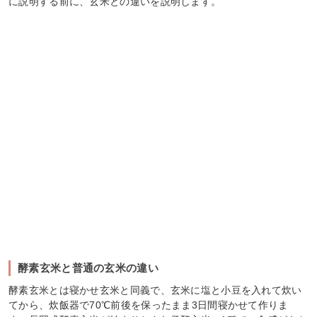
に説明する前に、玄米との違いを説明します。
酵素玄米と普通の玄米の違い
酵素玄米とは寝かせ玄米と同義で、玄米に塩と小豆を入れて炊い
てから、炊飯器で70℃前後を保ったまま3日間寝かせて作りま