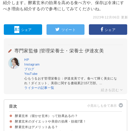
紹介します。酵素玄米の効果を高める食べ方や、保存は冷凍にす
べき理由も紹介するので参考にしてみてくださいね。
2023年12月06日 更新
シェア
ツイート
シェア
専門家監修 |
管理栄養士・栄養士 伊達友美
HP
Instagram
ブログ
YouTube
心もうるおす管理栄養士：伊達友美です。食べて輝く美女にな
れ！ダイエット、美容に関する書籍累計157万部。...
ライターの記事一覧
目次
酵素玄米（寝かせ玄米）って効果あるの？
酵素玄米のダイエットや美容の効果・効能7選！
酵素玄米と普通の玄米の違い
酵素玄米はデメリットある？
①血糖値の上昇を抑える効果
②代謝を促進する効果
③むくみを解消する効果
④アンチエイジングの効果
⑤美肌にする効果
⑥デトックス効果
⑦イライラを抑える効果