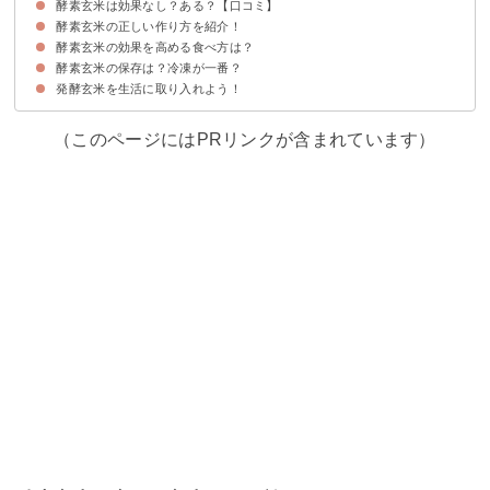
酵素玄米は効果なし？ある？【口コミ】
①作っている間は炊飯器が使えない
②雑菌が繁殖しやすく食中毒の危険がある
酵素玄米の正しい作り方を紹介！
酵素玄米は効果なしという口コミ
酵素玄米は効果があるという口コミ
酵素玄米の効果を高める食べ方は？
酵素玄米の材料
酵素玄米の作り方・手順
酵素玄米の保存は？冷凍が一番？
発酵玄米を生活に取り入れよう！
酵素玄米は冷凍で美味しさ・効果を保つことができる！
（このページにはPRリンクが含まれています）