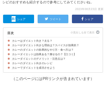
シピのおすすめも紹介するので参考にしてみてくださいね。
2023年08月23日 更新
シェア
ツイート
シェア
目次
カレーはダイエット向き？太る？
カレーがダイエット向きな理由は？スパイスが効果的？
カレーのダイエットの効果的なやり方・食べ方は？
①コレステロールの吸収を抑える
②代謝の向上
③血行を良くする
カレーダイエットは効果ある？痩せるの？【口コミ】
①食べるタイミングは朝か昼
②市販のルーよりスパイスから作る
③ご飯など糖質類は控えめにする
④よく噛んでゆっくり食べる
カレーダイエットのデメリット・注意点は？
カレーダイエットで痩せた人の口コミ
カレーダイエットで痩せない・失敗した人の口コミ
カレーのダイエット向きのレシピ
①作る過程で高カロリーな材料・調味料を使わない
②高カロリーなトッピングは入れない
カレーでダイエットを成功させよう
①スパイス入りチキンカレー
②スープカレー
③豆腐カレー
④シーフードカレー
⑤おから入りカレー
（このページにはPRリンクが含まれています）