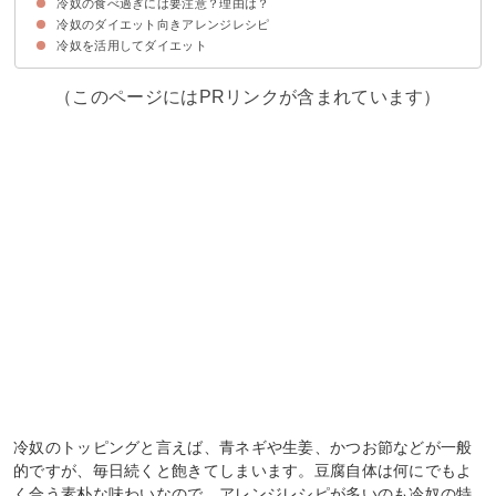
冷奴の食べ過ぎには要注意？理由は？
①塩こんぶ
②青ネギ
③生姜
冷奴のダイエット向きアレンジレシピ
①イソフラボンの過剰摂取
②水分の取りすぎ・体の冷えによる下痢
③カロリー不足で痩せにくい体になる
冷奴を活用してダイエット
①トマトの冷奴（66kcal）
②夏野菜の冷奴（49kcal）
③高菜と鶏そぼろの冷奴（151kcal）
（このページにはPRリンクが含まれています）
冷奴のトッピングと言えば、青ネギや生姜、かつお節などが一般
的ですが、毎日続くと飽きてしまいます。豆腐自体は何にでもよ
く合う素朴な味わいなので、アレンジレシピが多いのも冷奴の特