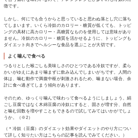
徴です。
しかし、何にでも合うからと思っていると思わぬ落とし穴に落ち
てしまいます。いくら冷奴のカロリー・糖質が低くても、トッピ
ングの具材に高カロリー・高糖質なものを使用しては意味があり
ません。冷奴のカロリー・糖質を活かせるように、トッピングも
ダイエット向きでヘルシーな食品を選ぶことが大切です。
よく噛んで食べる
つるりとした喉ごしも美味しさのひとつである冷奴ですが、柔ら
かいがゆえにあまり噛まずに飲み込んでしまいがちです。人間の
体は、噛む動作で満腹中枢が刺激されるため、噛まない場合、余
計に食べ過ぎてしまう傾向があります。
そのため、ゆっくり噛んで味わって食べるようにしましょう。絹
ごし豆腐ではなく木綿豆腐の冷奴にすると、固さが増す分、自然
と噛む回数を増やすこともできるので試してみてはいかがでしょ
うか。（※2）
（＊冷奴（豆腐）のダイエット効果やダイエットのやり方につい
て詳しく知りたい方はこちらの記事を読んでみてください。）