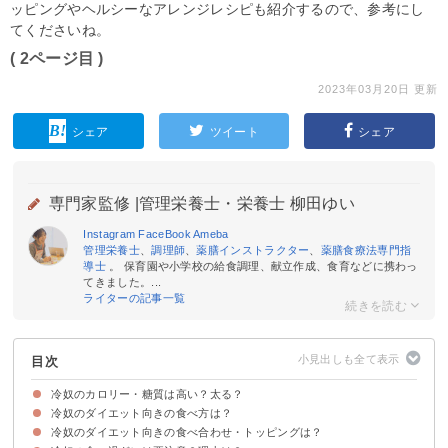
ッピングやヘルシーなアレンジレシピも紹介するので、参考にし
てくださいね。
( 2ページ目 )
2023年03月20日 更新
シェア
ツイート
シェア
専門家監修 |
管理栄養士・栄養士 柳田ゆい
Instagram
FaceBook
Ameba
管理栄養士
、
調理師
、
薬膳インストラクター
、
薬膳食療法専門指
導士
。 保育園や小学校の給食調理、献立作成、食育などに携わっ
てきました。...
ライターの記事一覧
目次
冷奴のカロリー・糖質は高い？太る？
冷奴のダイエット向きの食べ方は？
冷奴（1丁・100g）のカロリー・糖質量
冷奴のカロリー・糖質量を他の豆腐製品と比較
冷奴のカロリーを他の小鉢料理と比較
冷奴のダイエット向きの食べ合わせ・トッピングは？
栄養バランスを考えて食べる
トッピングを工夫する
よく噛んで食べる