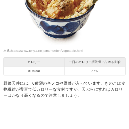
出典:
https://www.tenya.co.jp/menu/don/vegetable.html
カロリー
一日のカロリー摂取量に占める割合
819kcal
37％
野菜天丼には、6種類のキノコや野菜が入っています。きのこは食
物繊維が豊富で低カロリーな食材ですが、天ぷらにすればカロリ
ーはかなり高くなるので注意しましょう。