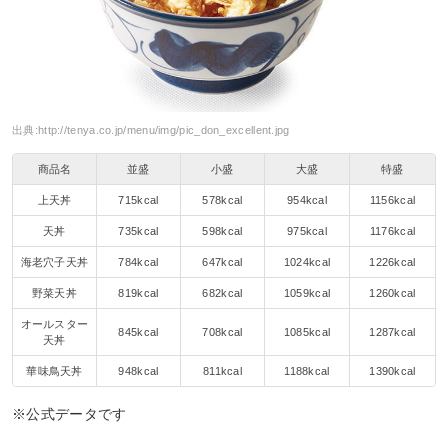
出典:
http://tenya.co.jp/menu/img/pic_don_excellent.jpg
商品名
並盛
小盛
大盛
特盛
上天丼
715kcal
578kcal
954kcal
1156kcal
天丼
735kcal
598kcal
975kcal
1176kcal
海老穴子天丼
784kcal
647kcal
1024kcal
1226kcal
野菜天丼
819kcal
682kcal
1059kcal
1260kcal
オールスター
845kcal
708kcal
1085kcal
1287kcal
天丼
華味鳥天丼
948kcal
811kcal
1188kcal
1390kcal
※公式データです