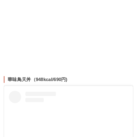
華味鳥天丼（948kcal/690円)