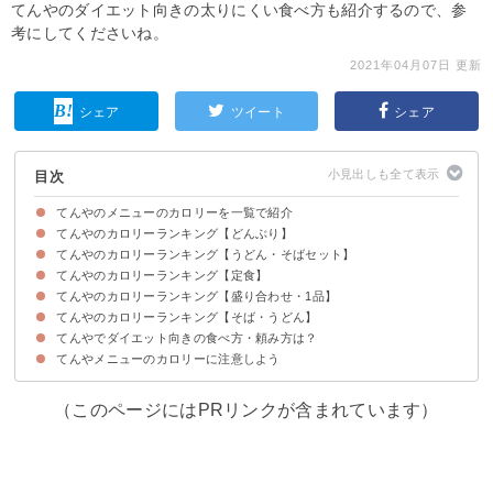
てんやのダイエット向きの太りにくい食べ方も紹介するので、参
考にしてくださいね。
2021年04月07日 更新
シェア
ツイート
シェア
目次
てんやのメニューのカロリーを一覧で紹介
てんやのカロリーランキング【どんぶり】
てんやのカロリーランキング【うどん・そばセット】
上天丼（715kcal/650円)
野菜天丼（819kcal/560円)
華味鳥天丼（948kcal/690円)
てんやのカロリーランキング【定食】
上天丼そばセット(1044kcal/1000円)
野菜天丼そばセット(1148kcal/910円)
オールスター天丼そばセット(1174kcal/1100円)
てんやのカロリーランキング【盛り合わせ・1品】
上天ぷら定食(734kcal/840円)
野菜天ぷら定食(838kcal/750円)
天ぷら定食(754kcal/690円)
てんやのカロリーランキング【そば・うどん】
いか（71kcal/100円）
いんげん(29kcal/70円)
野菜天盛り合わせ(411kcal/440円)
てんやでダイエット向きの食べ方・頼み方は？
小うどん（232kcal/250円）
小そば(167kcal/250円)
てんやメニューのカロリーに注意しよう
①ご飯を冷奴に変更する
②麺・ご飯を大盛にしない
③麺類をよく噛むよう意識する
（このページにはPRリンクが含まれています）