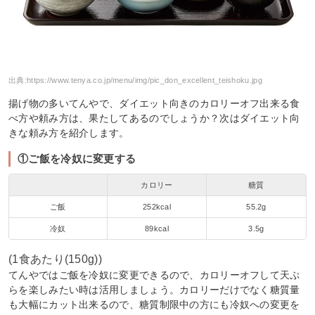
出典:
https://www.tenya.co.jp/menu/img/pic_don_excellent_teishoku.jpg
揚げ物の多いてんやで、ダイエット向きのカロリーオフ出来る食
べ方や頼み方は、果たしてあるのでしょうか？次はダイエット向
きな頼み方を紹介します。
①ご飯を冷奴に変更する
カロリー
糖質
ご飯
252kcal
55.2g
冷奴
89kcal
3.5g
(1食あたり(150g))
てんやではご飯を冷奴に変更できるので、カロリーオフして天ぷ
らを楽しみたい時は活用しましょう。カロリーだけでなく糖質量
も大幅にカット出来るので、糖質制限中の方にも冷奴への変更を