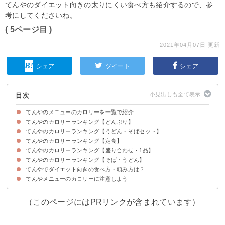
てんやのダイエット向きの太りにくい食べ方も紹介するので、参
考にしてくださいね。
( 5ページ目 )
2021年04月07日 更新
シェア
ツイート
シェア
目次
てんやのメニューのカロリーを一覧で紹介
てんやのカロリーランキング【どんぶり】
てんやのカロリーランキング【うどん・そばセット】
上天丼（715kcal/650円)
野菜天丼（819kcal/560円)
華味鳥天丼（948kcal/690円)
てんやのカロリーランキング【定食】
上天丼そばセット(1044kcal/1000円)
野菜天丼そばセット(1148kcal/910円)
オールスター天丼そばセット(1174kcal/1100円)
てんやのカロリーランキング【盛り合わせ・1品】
上天ぷら定食(734kcal/840円)
野菜天ぷら定食(838kcal/750円)
天ぷら定食(754kcal/690円)
てんやのカロリーランキング【そば・うどん】
いか（71kcal/100円）
いんげん(29kcal/70円)
野菜天盛り合わせ(411kcal/440円)
てんやでダイエット向きの食べ方・頼み方は？
小うどん（232kcal/250円）
小そば(167kcal/250円)
てんやメニューのカロリーに注意しよう
①ご飯を冷奴に変更する
②麺・ご飯を大盛にしない
③麺類をよく噛むよう意識する
（このページにはPRリンクが含まれています）