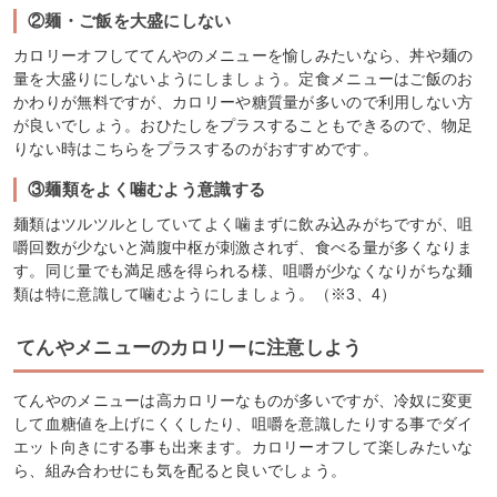
②麺・ご飯を大盛にしない
カロリーオフしててんやのメニューを愉しみたいなら、丼や麺の
量を大盛りにしないようにしましょう。定食メニューはご飯のお
かわりが無料ですが、カロリーや糖質量が多いので利用しない方
が良いでしょう。おひたしをプラスすることもできるので、物足
りない時はこちらをプラスするのがおすすめです。
③麺類をよく噛むよう意識する
麺類はツルツルとしていてよく噛まずに飲み込みがちですが、咀
嚼回数が少ないと満腹中枢が刺激されず、食べる量が多くなりま
す。同じ量でも満足感を得られる様、咀嚼が少なくなりがちな麺
類は特に意識して噛むようにしましょう。（※3、4）
てんやメニューのカロリーに注意しよう
てんやのメニューは高カロリーなものが多いですが、冷奴に変更
して血糖値を上げにくくしたり、咀嚼を意識したりする事でダイ
エット向きにする事も出来ます。カロリーオフして楽しみたいな
ら、組み合わせにも気を配ると良いでしょう。