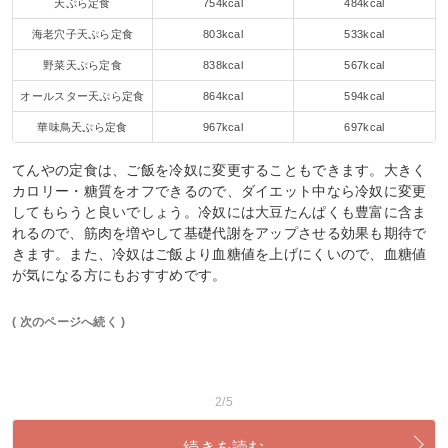
天ぷら定食
754kcal
484kcal
海老穴子天ぷら定食
803kcal
533kcal
野菜天ぷら定食
838kcal
567kcal
オールスター天ぷら定食
864kcal
594kcal
華味鳥天ぷら定食
967kcal
697kcal
てんやの定食は、ご飯を冷奴に変更することもできます。大きく
カロリー・糖質をオフできるので、ダイエット中なら冷奴に変更
してもらうと良いでしょう。冷奴には大豆たんぱくも豊富に含ま
れるので、筋肉を増やして基礎代謝をアップさせる効果も期待で
きます。また、冷奴はご飯より血糖値を上げにくいので、血糖値
が気になる方にもおすすめです。
( 次のページへ続く )
2/5
続きを読む