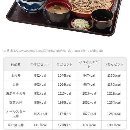
出典:
https://www.tenya.co.jp/menu/img/pic_don_excellent_soba.jpg
小うどんセッ
商品名
小そばセット
そばセット
うどんセット
ト
上天丼
882kcal
1044kcal
947kcal
1150kcal
天丼
902kcal
1064kcal
967kcal
1170kcal
海老穴子天丼
951kcal
1113kcal
1016kcal
1219kcal
野菜天丼
986kcal
1148kcal
1051kcal
1254kcal
オールスター
1021kcal
1174kcal
1077kcal
1280kcal
天丼
華味鳥天丼
1116kcal
1278kcal
1180kcal
1383kcal