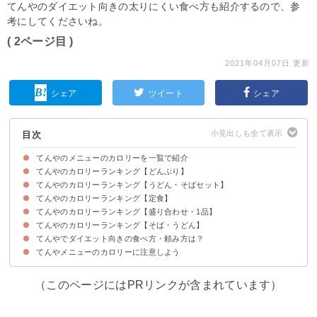
てんやのダイエット向きの太りにくい食べ方も紹介するので、参
考にしてくださいね。
( 2ページ目 )
2021年04月07日 更新
シェア
ツイート
シェア
目次
てんやのメニューのカロリーを一覧で紹介
てんやのカロリーランキング【どんぶり】
てんやのカロリーランキング【うどん・そばセット】
上天丼（715kcal/650円)
野菜天丼（819kcal/560円)
華味鳥天丼（948kcal/690円)
てんやのカロリーランキング【定食】
上天丼そばセット(1044kcal/1000円)
野菜天丼そばセット(1148kcal/910円)
オールスター天丼そばセット(1174kcal/1100円)
てんやのカロリーランキング【盛り合わせ・1品】
上天ぷら定食(734kcal/840円)
野菜天ぷら定食(838kcal/750円)
天ぷら定食(754kcal/690円)
てんやのカロリーランキング【そば・うどん】
いか（71kcal/100円）
いんげん(29kcal/70円)
野菜天盛り合わせ(411kcal/440円)
てんやでダイエット向きの食べ方・頼み方は？
小うどん（232kcal/250円）
小そば(167kcal/250円)
てんやメニューのカロリーに注意しよう
①ご飯を冷奴に変更する
②麺・ご飯を大盛にしない
③麺類をよく噛むよう意識する
（このページにはPRリンクが含まれています）