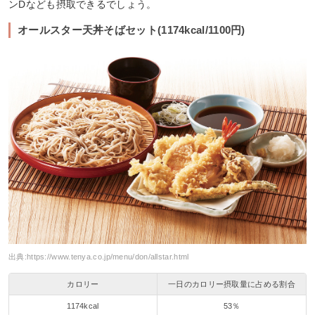
ンDなども摂取できるでしょう。
オールスター天丼そばセット(1174kcal/1100円)
出典:
https://www.tenya.co.jp/menu/don/allstar.html
カロリー
一日のカロリー摂取量に占める割合
1174kcal
53％