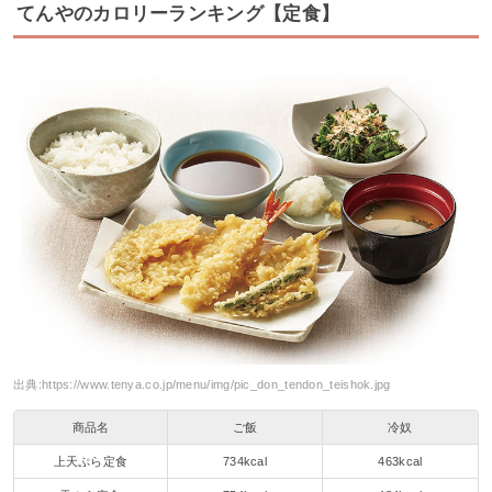
てんやのカロリーランキング【定食】
出典:
https://www.tenya.co.jp/menu/img/pic_don_tendon_teishok.jpg
商品名
ご飯
冷奴
上天ぷら定食
734kcal
463kcal