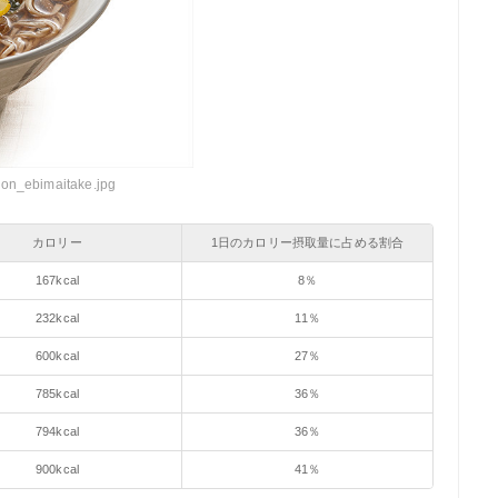
don_ebimaitake.jpg
カロリー
1日のカロリー摂取量に占める割合
167kcal
8％
232kcal
11％
600kcal
27％
785kcal
36％
794kcal
36％
900kcal
41％