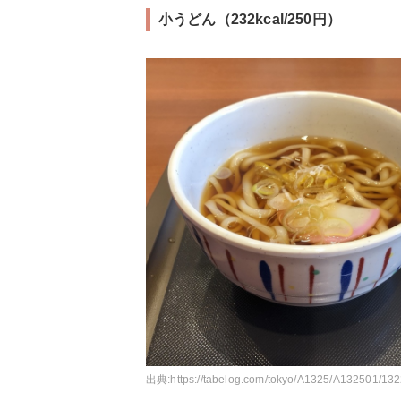
小うどん（232kcal/250円）
出典:
https://tabelog.com/tokyo/A1325/A132501/13