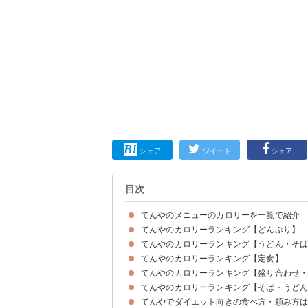
シェア
ツイート
シェア
目次
てんやのメニューのカロリーを一覧で紹介
てんやのカロリーランキング【どんぶり】
てんやのカロリーランキング【うどん・そ
上天丼（715kcal/650円)
野菜天丼（819kcal/560円)
華味鳥天丼（948kcal/690円)
てんやのカロリーランキング【定食】
上天丼そばセット(1044kcal/1000円)
野菜天丼そばセット(1148kcal/910円)
オールスター天丼そばセット(1174kcal/1100円)
てんやのカロリーランキング【盛り合わせ・
上天ぷら定食(734kcal/840円)
野菜天ぷら定食(838kcal/750円)
天ぷら定食(754kcal/690円)
てんやのカロリーランキング【そば・うど
いか（71kcal/100円）
いんげん(29kcal/70円)
野菜天盛り合わせ(411kcal/440円)
てんやでダイエット向きの食べ方・頼み方
小うどん（232kcal/250円）
小そば(167kcal/250円)