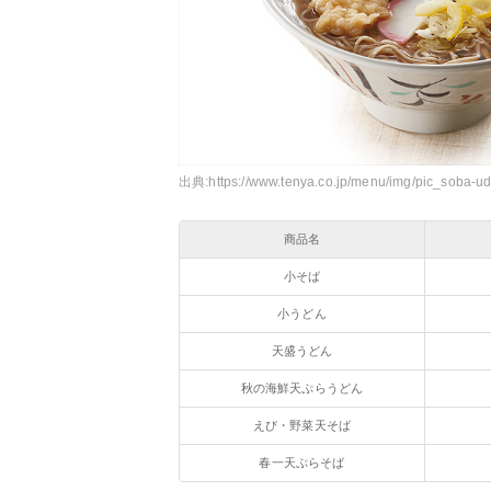
出典:
https://www.tenya.co.jp/menu/img/pic_soba-u
商品名
小そば
小うどん
天盛うどん
秋の海鮮天ぷらうどん
えび・野菜天そば
春一天ぷらそば