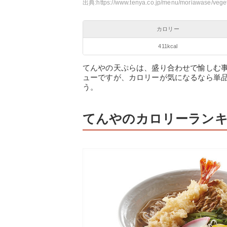
出典:
https://www.tenya.co.jp/menu/moriawase/vege
カロリー
411kcal
てんやの天ぷらは、盛り合わせで愉しむ
ューですが、カロリーが気になるなら単
う。
てんやのカロリーラン