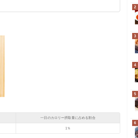
2
3
4
5
一日のカロリー摂取量に占める割合
6
1％