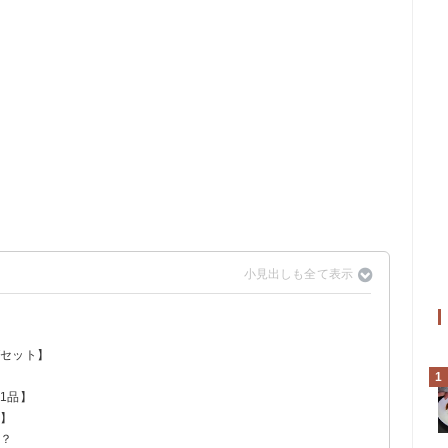
ばセット】
1
1品】
ん】
は？