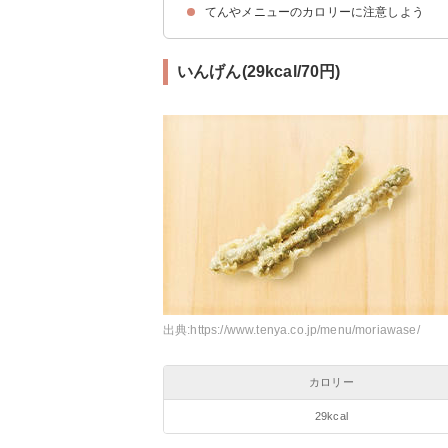
てんやメニューのカロリーに注意しよう
①ご飯を冷奴に変更する
②麺・ご飯を大盛にしない
③麺類をよく噛むよう意識する
いんげん(29kcal/70円)
出典:
https://www.tenya.co.jp/menu/moriawase/
カロリー
29kcal