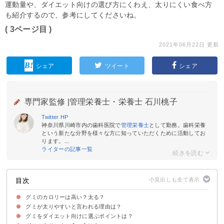
運動量や、ダイエット向けの選び方にくわえ、太りにくい食べ方
も紹介するので、参考にしてくださいね。
( 3ページ目 )
2021年06月22日 更新
シェア
ツイート
シェア
専門家監修 |
管理栄養士・栄養士 石川桃子
Twitter
HP
神奈川県川崎市内の歯科医院で
管理栄養士
として勤務。歯科栄養
という新たな分野を様々な方に知っていただくために活動してお
ります。...
ライターの記事一覧
目次
グミのカロリーは高い？太る？
グミが太りやすいと言われる理由は？
グミ【市販】のカロリー・糖質
グミのカロリー・糖質を他のお菓子と比較
グミ（1袋）のカロリー消費に必要な運動量
グミをダイエット向けに選ぶポイントは？
グミの主成分が水飴であるため