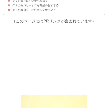
グミの太りにくい食べ方は？
①硬くてよく噛める
②食物繊維入り
③鉄分が豊富に含まれている
④ビタミン入り
グミのカロリーオフな商品のおすすめ
①夜に食べない
②空腹状態で食べない
グミのカロリーに注意して食べよう
①ぐーぴたっダイエットプラスグミグレープ（92.5kcal）
②DHC おなか満足グミ（98kcal）
③忍者めし（66kcal）
（このページにはPRリンクが含まれています）