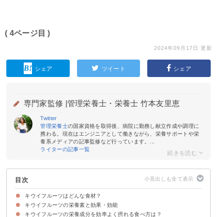
( 4ページ目 )
2024年09月17日 更新
シェア
ツイート
シェア
専門家監修 |
管理栄養士・栄養士 竹本友里恵
Twitter
管理栄養士
の国家資格を取得後、病院に勤務し献立作成や調理に
携わる。現在はエンジニアとして働きながら、栄養サポートや栄
養系メディアの記事監修など行っています。...
ライターの記事一覧
目次
キウイフルーツはどんな食材？
キウイフルーツの栄養素と効果・効能
キウイフルーツの旬や選び方
キウイフルーツの栄養成分を効率よく摂れる食べ方は？
①食物繊維
②ビタミンC
③ビタミンE
④アクチニジン
⑤カリウム
⑥葉酸
⑦ポリフェノール
⑧有機酸