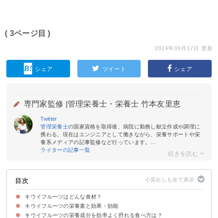
( 3ページ目 )
2024年09月17日 更新
シェア
ツイート
シェア
専門家監修 |
管理栄養士・栄養士 竹本友里恵
Twitter
管理栄養士
の国家資格を取得後、病院に勤務し献立作成や調理に
携わる。現在はエンジニアとして働きながら、栄養サポートや栄
養系メディアの記事監修など行っています。...
ライターの記事一覧
目次
キウイフルーツはどんな食材？
キウイフルーツの栄養素と効果・効能
キウイフルーツの旬や選び方
キウイフルーツの栄養成分を効率よく摂れる食べ方は？
①食物繊維
②ビタミンC
③ビタミンE
④アクチニジン
⑤カリウム
⑥葉酸
⑦ポリフェノール
⑧有機酸