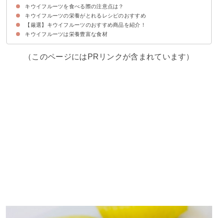
キウイフルーツを食べる際の注意点は？
①完熟させる
②皮ごと食べる
③摂取したい栄養成分が多い品種を選ぶ
キウイフルーツの栄養がとれるレシピのおすすめ
①アレルギー反応を起こすことがある
②長時間の放置で苦み成分がでる
③ゼリーにすると固まらない
【厳選】キウイフルーツのおすすめ商品を紹介！
①キウイのスムージー
②フローズンキウイ
③キウイジャム
④キウイソース（ローストビーフ）
⑤キウイフルーツのサラダ
⑥キウイ大福
キウイフルーツは栄養豊富な食材
フルーツガーデン関本｜紅妃
（このページにはPRリンクが含まれています）