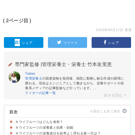
( 2ページ目 )
2024年09月17日 更新
シェア
ツイート
シェア
専門家監修 |
管理栄養士・栄養士 竹本友里恵
Twitter
管理栄養士
の国家資格を取得後、病院に勤務し献立作成や調理に
携わる。現在はエンジニアとして働きながら、栄養サポートや栄
養系メディアの記事監修など行っています。...
ライターの記事一覧
目次
キウイフルーツはどんな食材？
キウイフルーツの栄養素と効果・効能
キウイフルーツの旬や選び方
キウイフルーツの栄養成分を効率よく摂れる食べ方は？
①食物繊維
②ビタミンC
③ビタミンE
④アクチニジン
⑤カリウム
⑥葉酸
⑦ポリフェノール
⑧有機酸