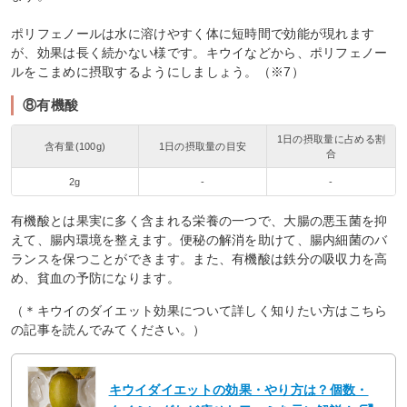
ポリフェノールは水に溶けやすく体に短時間で効能が現れます
が、効果は長く続かない様です。キウイなどから、ポリフェノー
ルをこまめに摂取するようにしましょう。（※7）
⑧有機酸
1日の摂取量に占める割
含有量(100g)
1日の摂取量の目安
合
2g
-
-
有機酸とは果実に多く含まれる栄養の一つで、大腸の悪玉菌を抑
えて、腸内環境を整えます。便秘の解消を助けて、腸内細菌のバ
ランスを保つことができます。また、有機酸は鉄分の吸収力を高
め、貧血の予防になります。
（＊キウイのダイエット効果について詳しく知りたい方はこちら
の記事を読んでみてください。）
キウイダイエットの効果・やり方は？個数・