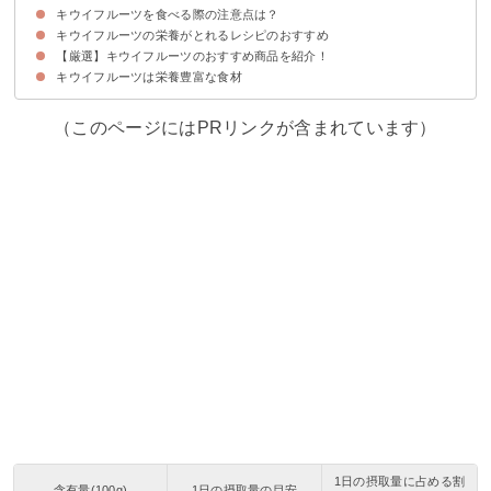
キウイフルーツを食べる際の注意点は？
①完熟させる
②皮ごと食べる
③摂取したい栄養成分が多い品種を選ぶ
キウイフルーツの栄養がとれるレシピのおすすめ
①アレルギー反応を起こすことがある
②長時間の放置で苦み成分がでる
③ゼリーにすると固まらない
【厳選】キウイフルーツのおすすめ商品を紹介！
①キウイのスムージー
②フローズンキウイ
③キウイジャム
④キウイソース（ローストビーフ）
⑤キウイフルーツのサラダ
⑥キウイ大福
キウイフルーツは栄養豊富な食材
フルーツガーデン関本｜紅妃
（このページにはPRリンクが含まれています）
1日の摂取量に占める割
含有量(100g)
1日の摂取量の目安