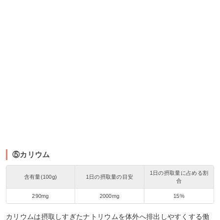
⑤カリウム
1日の摂取量に占める割
含有量(100g)
1日の摂取量の目安
合
290mg
2000mg
15%
カリウムは摂取しすぎたナトリウムを体外へ排出しやすくする働