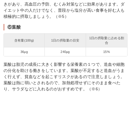
きがあり、高血圧の予防、むくみ対策などに効果があります。ダ
イエット中の人だけでなく、普段から塩分が高い食事を好む人も
積極的に摂取しましょう。（※5）
⑥葉酸
1日の摂取量に占める割
含有量(100g)
1日の摂取量の目安
合
36μg
240μg
15%
葉酸は胎児の成長に大きく影響する栄養素の１つで、造血や細胞
の分化を助ける働きをしています。葉酸が不足すると造血がうま
く行えず、貧血などを起こすリスクがあるので注意しましょう。
葉酸は熱に弱いとされるので、加熱処理せずにそのまま食べた
り、サラダなどに入れるのがおすすめです。（※6）