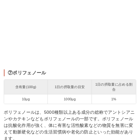
⑦ポリフェノール
1日の摂取量に占める割
含有量(100g)
1日の摂取量の目安
合
10μg
1000μg
1%
ポリフェノールは、5000種類以上ある成分の総称でアントシアニ
ンやカテキンなどもポリフェノールの一部です。ポリフェノール
は抗酸化作用が強く、体に有害な活性酸素などの物質を無害に変
えて動脈硬化などの生活習慣病や老化の防止といった効能があり
ます。