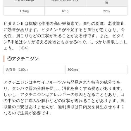
合
1.3mg
6mg
22%
ビタミンＥは抗酸化作用の高い栄養素で、血行の促進、老化防止
に効果があります。ビタミンＥが不足すると血行が悪くなり、冷
え性、肩こりなどの症状が出ることがある様です。また、ビタミ
ンE不足はシミが増える原因ともさせるので、しっかり摂取しまし
ょう。（※4）
④アクチニジン
含有量（100g）
300ｍg
アクチニジンはキウイフルーツから発見された特有の成分であ
り、タンパク質の分解を促し、消化を良くする働きがあります。
しかし、アクチニジンはアレルギーの原因となることもあり、口
の中やのどに痒みや腫れなどの症状が現れることがあります。摂
取量の目安はありませんが、過剰摂取は口内炎を発生させやすく
なるので注意が必要です。