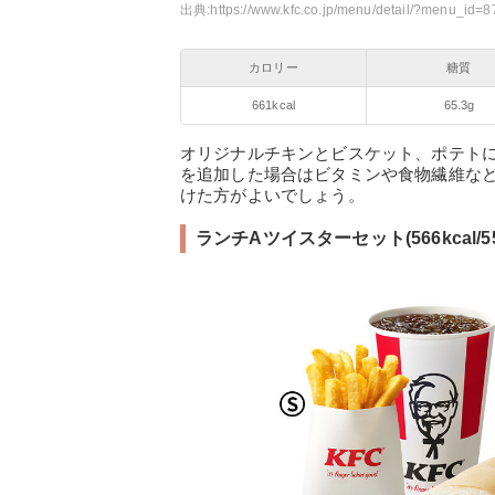
出典:
https://www.kfc.co.jp/menu/detail/?menu_id=8
カロリー
糖質
661kcal
65.3g
オリジナルチキンとビスケット、ポテト
を追加した場合はビタミンや食物繊維な
けた方がよいでしょう。
ランチAツイスターセット(566kcal/5