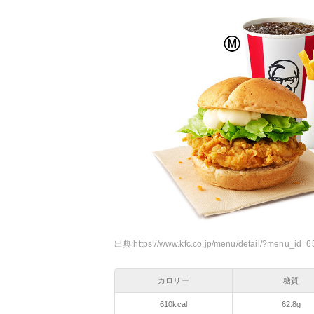
出典:
https://www.kfc.co.jp/menu/detail/?menu_id=6
カロリー
糖質
610kcal
62.8g