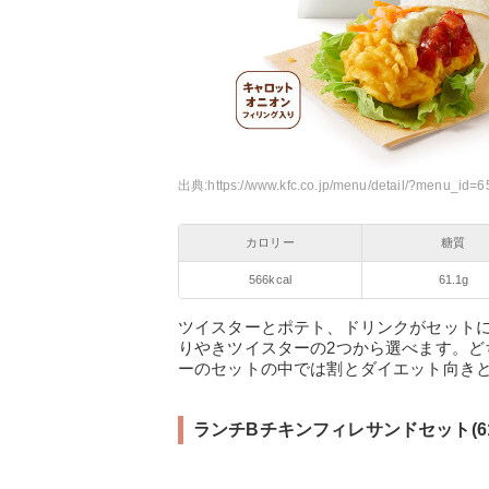
出典:
https://www.kfc.co.jp/menu/detail/?menu_id=6
カロリー
糖質
566kcal
61.1g
ツイスターとポテト、ドリンクがセット
りやきツイスターの2つから選べます。
ーのセットの中では割とダイエット向き
ランチBチキンフィレサンドセット(610k