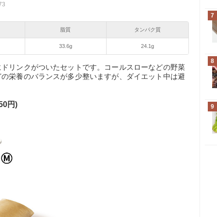
73
7
脂質
タンパク質
33.6g
24.1g
8
にドリンクがついたセットです。コールスローなどの野菜
どの栄養のバランスが多少整いますが、ダイエット中は避
50円)
9