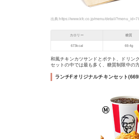
出典:
https://www.kfc.co.jp/menu/detail/?menu_id=7
カロリー
糖質
673kcal
69.4g
和風チキンカツサンドとポテト、ドリン
セットの中では最も多く、糖質制限中の
ランチFオリジナルチキンセット(669kca