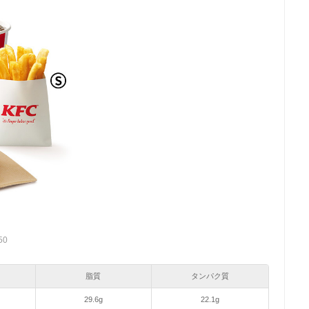
50
脂質
タンパク質
29.6g
22.1g