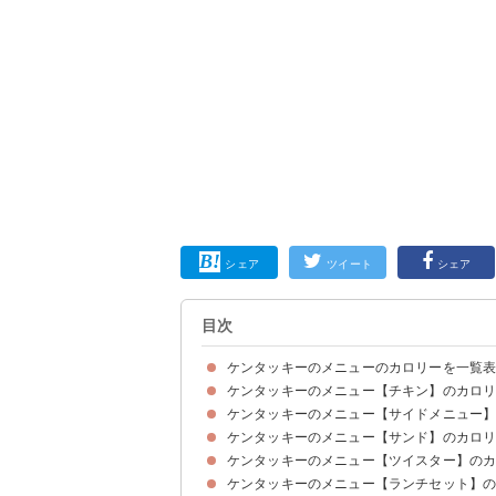
シェア
ツイート
シェア
目次
ケンタッキーのメニューのカロリーを一覧
ケンタッキーのメニュー【チキン】のカロ
ケンタッキーのメニュー【サイドメニュー
オリジナルチキン【部位別】(237kcal/250円)
骨なしケンタッキー(204kcal/250円)
カーネルクリスピー(130kcal/230円)
ケンタッキーのメニュー【サンド】のカロ
ビスケット(200kcal/230円)
ポテト(S：195kcal/230円)
コールスロー(S：92kcal/230円)
ケンタッキーのメニュー【ツイスター】の
チキンフィレサンド（415kcal/390円）
和風チキンカツサンド(478kcal/390円)
ケンタッキーのメニュー【ランチセット】
ペッパーマヨツイスター(371kcal/340円)
てりやきツイスター(392kcal/340円)