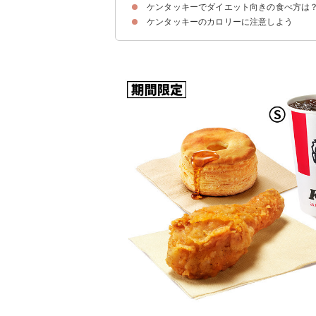
ケンタッキーでダイエット向きの食べ方は
ランチS(661kcal/500円)
ランチAツイスターセット(566kcal/550円)
ランチBチキンフィレサンドセット(610kcal/550
ランチC和風チキンカツサンドセット(673kcal/60
ランチFオリジナルチキンセット(669kcal/700円)
ケンタッキーのカロリーに注意しよう
①最初にコールスローなど野菜を食べる
②ドリンクにウーロン茶を選ぶ
③糖質の多いビスケットやサンド系メニューは避