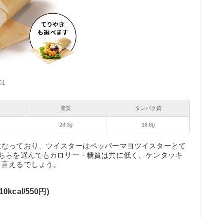
51
脂質
タンパク質
28.3g
16.8g
になっており、ツイスターはペッパーマヨツイスターとて
どちらを選んでもカロリー・糖質は共に低く、ケンタッキ
と言えるでしょう。
cal/550円)