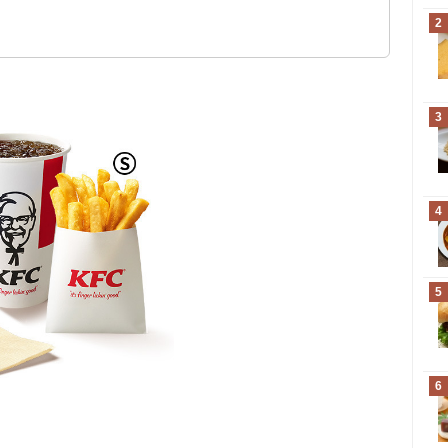
？
円)
0円)
2
ける
3
4
5
6