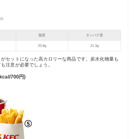
88
脂質
タンパク質
33.8g
21.3g
クがセットになった高カロリーな商品です。炭水化物量も
方も注意が必要でしょう。
l/700円)