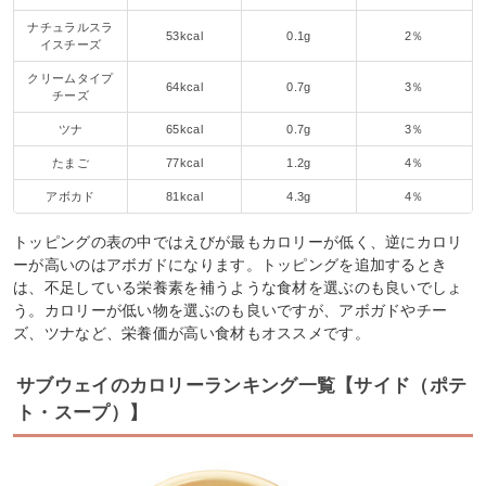
ナチュラルスラ
53kcal
0.1g
2％
イスチーズ
クリームタイプ
64kcal
0.7g
3％
チーズ
ツナ
65kcal
0.7g
3％
たまご
77kcal
1.2g
4％
アボカド
81kcal
4.3g
4％
トッピングの表の中ではえびが最もカロリーが低く、逆にカロリ
ーが高いのはアボガドになります。トッピングを追加するとき
は、不足している栄養素を補うような食材を選ぶのも良いでしょ
う。カロリーが低い物を選ぶのも良いですが、アボガドやチー
ズ、ツナなど、栄養価が高い食材もオススメです。
サブウェイのカロリーランキング一覧【サイド（ポテ
ト・スープ）】