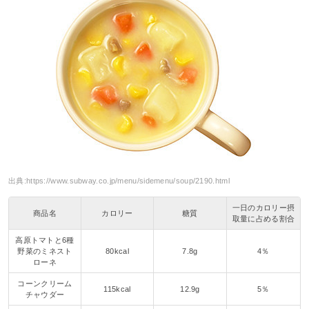
出典:
https://www.subway.co.jp/menu/sidemenu/soup/2190.html
一日のカロリー摂
商品名
カロリー
糖質
取量に占める割合
高原トマトと6種
野菜のミネスト
80kcal
7.8g
4％
ローネ
コーンクリーム
115kcal
12.9g
5％
チャウダー