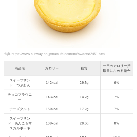
出典:
https://www.subway.co.jp/menu/sidemenu/sweets/2451.html
一日のカロリー摂
商品名
カロリー
糖質
取量に占める割合
スイーツサン
142kcal
29.3g
6％
ド つぶあん
チョコブラウニ
143kcal
14.2g
7％
ー
チーズタルト
150kcal
17.2g
7％
スイーツサン
ド あんこ＆マ
168kcal
29.6g
8％
スカルポーネ