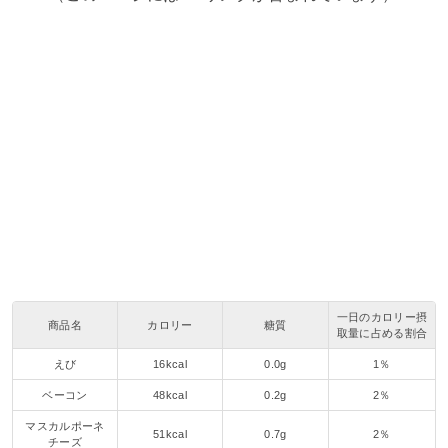
一日のカロリー摂
商品名
カロリー
糖質
取量に占める割合
えび
16kcal
0.0g
1％
ベーコン
48kcal
0.2g
2％
マスカルポーネ
51kcal
0.7g
2％
チーズ