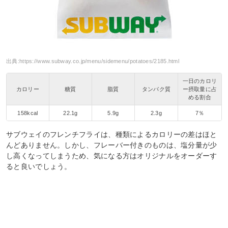
出典:
https://www.subway.co.jp/menu/sidemenu/potatoes/2185.html
一日のカロリ
カロリー
糖質
脂質
タンパク質
ー摂取量に占
める割合
158kcal
22.1g
5.9g
2.3g
7％
サブウェイのフレンチフライは、種類によるカロリーの差はほと
んどありません。しかし、フレーバー付きのものは、塩分量が少
し高くなってしまうため、気になる方はオリジナルをオーダーす
ると良いでしょう。