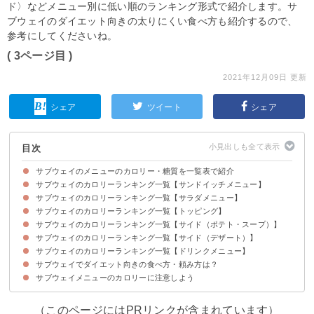
ド〉などメニュー別に低い順のランキング形式で紹介します。サ
ブウェイのダイエット向きの太りにくい食べ方も紹介するので、
参考にしてくださいね。
( 3ページ目 )
2021年12月09日 更新
シェア
ツイート
シェア
目次
サブウェイのメニューのカロリー・糖質を一覧表で紹介
サブウェイのカロリーランキング一覧【サンドイッチメニュー】
サブウェイのカロリーランキング一覧【サラダメニュー】
ローストビーフ ～プレミアム製法～（309kcal/550円）
ローストチキン（286kcal/390円）
たまご（343kcal/380円）
サブウェイのカロリーランキング一覧【トッピング】
ベジーデライト（33kcal/590円）
えびアボカド（130kcal/770円）
ターキーブレスト（79kcal/720円）
サブウェイのカロリーランキング一覧【サイド（ポテト・スープ）】
サブウェイのカロリーランキング一覧【サイド（デザート）】
オリジナル（158kcal/190円）
高原トマトと6種野菜のミネストローネ（80kcal/340円）
サブウェイのカロリーランキング一覧【ドリンクメニュー】
チョコチャンク（217kcal/110円）
チョコブラウニー（143kcal/180円）
サブウェイでダイエット向きの食べ方・頼み方は？
サブウェイメニューのカロリーに注意しよう
①低カロリーなドレッシングを選ぶ
②ブレッド・パン選びにも気を使う
③ゆっくり食べる
④夜食として食べない
（このページにはPRリンクが含まれています）