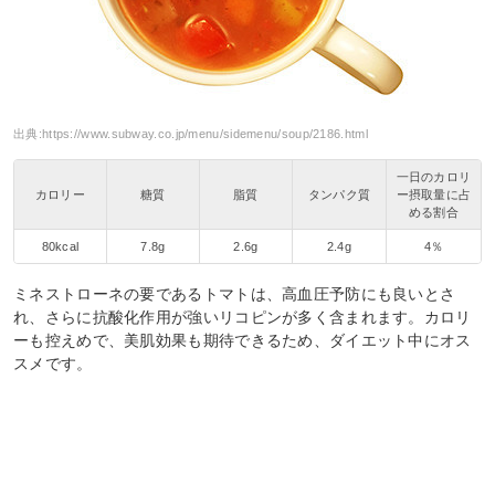
出典:
https://www.subway.co.jp/menu/sidemenu/soup/2186.html
一日のカロリ
カロリー
糖質
脂質
タンパク質
ー摂取量に占
める割合
80kcal
7.8g
2.6g
2.4g
4％
ミネストローネの要であるトマトは、高血圧予防にも良いとさ
れ、さらに抗酸化作用が強いリコピンが多く含まれます。カロリ
ーも控えめで、美肌効果も期待できるため、ダイエット中にオス
スメです。