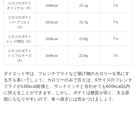
コロコロポテト
158kcal
22.1g
7％
オリジナル（S）
コロコロポテト
ハーブソルト
161kcal
22.7g
7％
（S）
コロコロポテト
163kcal
22.8g
7％
レッドBBQ（S）
コロコロポテト
トリプルチーズ
164kcal
22.6g
7％
（S）
ダイエット中は、フレンチフライなど揚げ物のカロリーを気にす
る方も多いでしょう。カロリーのみで言えば、Sサイズのフレンチ
フライが160kcal前後と、サンドイッチと合わせても600kcal以内
に抑えることができます。しかし、ポテトは糖質が高く、太る原
因にもなりやすいので、食べ過ぎには気をつけましょう。