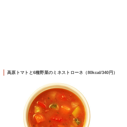
高原トマトと6種野菜のミネストローネ（80kcal/340円）