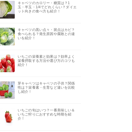
キャベツのカロリー・糖質は？1
玉・半玉・1/4でどれくらい？ダイエ
ット向きの食べ方も紹介！
キャベツの黒い点々・斑点はカビ？
食べられる？発生原因や腐敗との違
いを紹介！
いちごの栄養素と効果は？効率よく
栄養摂取する方法や選び方のコツも
紹介！
芽キャベツはキャベツの子供？関係
性は？栄養素・生育など違いを比較
し紹介！
いちごの旬はいつ？一番美味しい＆
いちご狩りにおすすめな時期を紹
介！