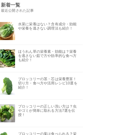
新着一覧
最近公開された記事
水菜に栄養はない？含有成分・効能
や栄養を逃さない調理法も紹介！
ほうれん草の栄養素・効能は？栄養
を逃さない茹で方や効率的な食べ方
も紹介！
ブロッコリーの茎・芯は栄養豊富！
切り方・食べ方や活用レシピ10選を
紹介！
ブロッコリーの正しい洗い方は？虫
やゴミが簡単に取れる方法7選を伝
授！
ブロッコリーの葉は食べられる？栄