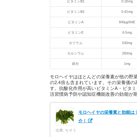
ビタミンB1
0.18mg
ビタミンB2
0.42mg
ビタミンA
840μgRAE
ビタミンE
6.5mg
カリウム
530mg
カルシウム
260mg
鉄分
1mg
モロヘイヤはほとんどの栄養素が他の野菜
の2.4倍も含まれています。その栄養価
す。抗酸化作用が高いビタミンA・ビタミ
活習慣病予防や認知症機能改善の効能が
モロヘイヤの栄養素と効能は
介！
出典: ちそう