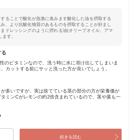
をすることで酸化が急激に進みます酸化した油を摂取する
進み、より抗酸化物質のあるものを摂取することが好まし
ままドレッシングのように摂れる油(オリーブオイル、アマ
します。
する
溶性のビタミンなので、洗う時に水に溶け出してしまいま
も、カットする前にサッと洗った方が良いでしょう。
とが多いですが、実は捨てている茎の部分の方が栄養価が
タミンCがレモンの約2倍含まれているので、茎や葉も一
。
る
続きを読む