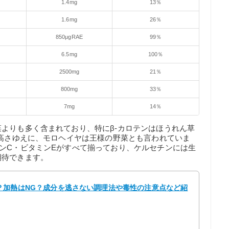
1.4mg
13％
1.6mg
26％
850μgRAE
99％
6.5mg
100％
2500mg
21％
800mg
33％
7mg
14％
よりも多く含まれており、特にβ-カロテンはほうれん草
の高さゆえに、モロヘイヤは王様の野菜とも言われていま
ンC・ビタミンEがすべて揃っており、ケルセチンには生
期待できます。
？加熱はNG？成分を逃さない調理法や毒性の注意点など紹