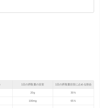
）
1日の摂取量の目安
1日の摂取量目安に占める割合
20g
30％
100mg
65％