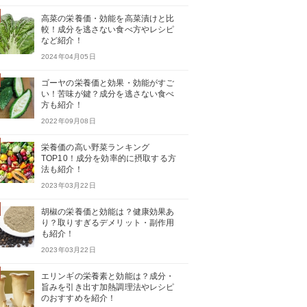
高菜の栄養価・効能を高菜漬けと比
較！成分を逃さない食べ方やレシピ
など紹介！
2024年04月05日
ゴーヤの栄養価と効果・効能がすご
い！苦味が鍵？成分を逃さない食べ
方も紹介！
2022年09月08日
栄養価の高い野菜ランキング
TOP10！成分を効率的に摂取する方
法も紹介！
2023年03月22日
胡椒の栄養価と効能は？健康効果あ
り？取りすぎるデメリット・副作用
も紹介！
2023年03月22日
エリンギの栄養素と効能は？成分・
旨みを引き出す加熱調理法やレシピ
のおすすめを紹介！