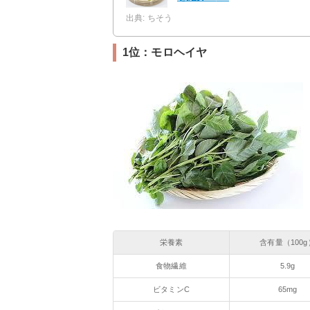
出典: ちそう
1位：モロヘイヤ
栄養素
含有量（100g
食物繊維
5.9g
ビタミンC
65mg