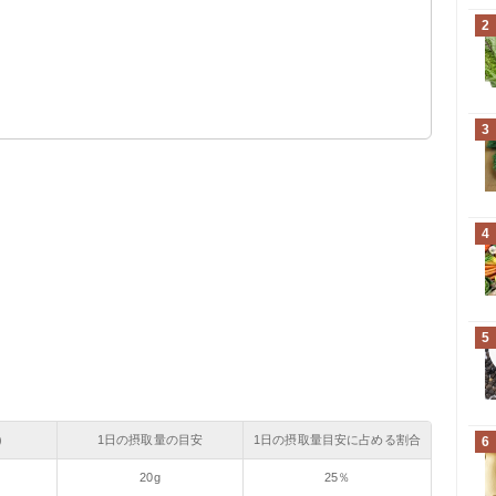
？
2
る
？
る
3
4
5
）
1日の摂取量の目安
1日の摂取量目安に占める割合
6
20g
25％