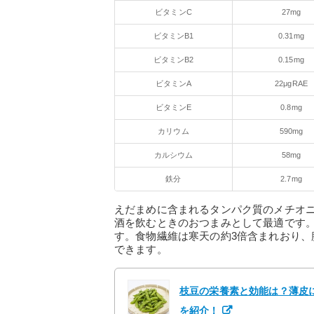
ビタミンC
27mg
ビタミンB1
0.31mg
ビタミンB2
0.15mg
ビタミンA
22μgRAE
ビタミンE
0.8mg
カリウム
590mg
カルシウム
58mg
鉄分
2.7mg
えだまめに含まれるタンパク質のメチオ
酒を飲むときのおつまみとして最適です
す。食物繊維は寒天の約3倍含まれおり
できます。
枝豆の栄養素と効能は？薄皮
を紹介！