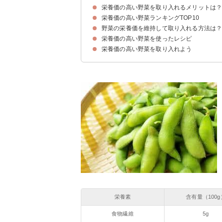
栄養価の高い野菜を取り入れるメリットは
栄養価の高い野菜ランキングTOP10
①豊富なビタミン・ミネラルを取り入れられる
②食物繊維が豊富でダイエット効果の期待ができ
③食物酵素を摂取できる
④低カロリーでボリュームアップ
野菜の栄養価を維持して取り入れる方法は
10位：しそ
9位：にんにく
8位：人参
7位：パプリカ
6位：キャベツ
5位：ほうれん草
4位：小松菜
3位：ブロッコリー
2位：えだまめ
1位：モロヘイヤ
栄養価の高い野菜を使ったレシピ
①ビタミンE・βカロテンは油と一緒に取り入れ
②キャベツなどは洗った後にカットする
③茎・葉も料理に活用して食べる
④ほうれん草などは旬の時期に食べる
栄養価の高い野菜を取り入れよう
①モロヘイヤのスープ
②人参と枝豆のサラダ
③ブロッコリーのガーリック炒め
栄養素
含有量（100g
食物繊維
5g