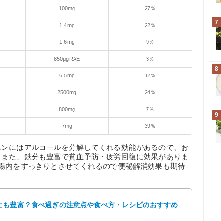
100mg
27％
7
1.4mg
22％
1.6mg
9％
850μgRAE
3％
8
6.5mg
12％
2500mg
24％
800mg
7％
9
7mg
39％
ニンにはアルコールを分解してくれる効能があるので、お
。また、鉄分も豊富で貧血予防・疲労回復に効果がありま
、腸内をすっきりとさせてくれるので便秘解消効果も期待
にも豊富？食べ過ぎの注意点や食べ方・レシピのおすすめ