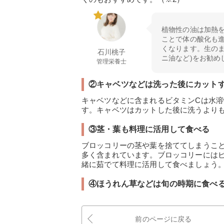
植物性の油は加熱
ことで体の酸化も
くなります。生の
石川桃子
ニ油など)をお勧め
管理栄養士
②キャベツなどは洗った後にカット
キャベツなどに含まれるビタミンCは水
す。キャベツはカットした後に洗うより
③茎・葉も料理に活用して食べる
ブロッコリーの茎や葉を捨ててしまうこ
多く含まれています。ブロッコリーにはビ
緒に茹でて料理に活用して食べましょう
④ほうれん草などは旬の時期に食べ
前のページに戻る