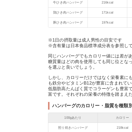
牛ひき肉ハンバーグ
216kcal
鶏ひき肉ハンバーグ
171kcal
豚ひき肉ハンバーグ
197kcal
※1日の摂取量は成人男性の目安です
※含有量は日本食品標準成分表を参照して
同じハンバーグでもカロリー値には差が
糖質量はどの肉を使用しても同じ位とな
を選ぶと良いでしょう。
しかし、カロリーだけではなく栄養素に
も鉄分やビタミンB12が豊富に含まれて
低脂肪高たんぱく質でコラーゲンも豊富で
富です。それぞれの栄養の特徴を踏まえ
ハンバーグのカロリー・脂質を種類
100gあたり
カロリー
照り焼きハンバーグ
218kcal