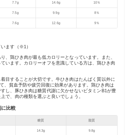
7.7g
14.6g
10％
7.5g
9.9g
8％
7.6g
12.6g
9％
います（※1）
あり、鶏ひき肉が最も低カロリーとなっています。また、
っています。カロリーオフを意識している方は、鶏ひき肉
も着目することが大切です。牛ひき肉はたんぱく質以外に
いて、貧血予防や疲労回復に効果があります。鶏ひき肉は
すし、豚ひき肉は糖質代謝に欠かせないビタミンB1が豊
た上で、肉の種類を選ぶと良いでしょう。
別に比較
糖質
脂質
14.3g
9.8g