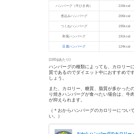
ハンバーグ（牛ひき肉）
216kcal
煮込みハンバーグ
206kcal
つくねハンバーグ
195kcal
和風ハンバーグ
191kcal
豆腐ハンバーグ
124kcal
(100gあたり)
ハンバーグの種類によっても、カロリー
質であるのでダイエット中におすすめで
しょう。
また、カロリー、糖質、脂質が多かった
り焼きハンバーグが食べたい場合は、牛
が抑えられます。
（＊おからハンバーグのカロリーについ
い。）
おからハンバーグのカロリー