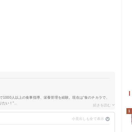
院で1000人以上の食事指導、栄養管理を経験。現在は”食のチカラで、
い！”...
1