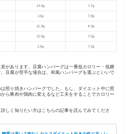
14.6g
7.7g
14g
7.8g
11.9g
8.3g
12.6g
7.5g
2.6g
7.2g
に差があります。豆腐ハンバーグは一番低カロリー・低糖
す。豆腐が苦手な場合は、和風ハンバーグを選ぶといいで
のは照り焼きハンバーグでした。もし、ダイエット中に照
肉から豚肉や鶏肉に変えるなど工夫をすることでカロリー
て詳しく知りたい方はこちらの記事を読んでみてくださ
・糖質は高い？肉なしだと？ダイエット向きの作り方・レ