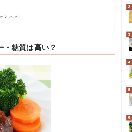
？
ー
質
量
2
ーオフレシピ
3
ー・糖質は高い？
4
5
6