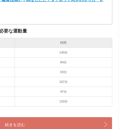
必要な運動量
時間
140分
84分
53分
167分
47分
120分
続きを読む