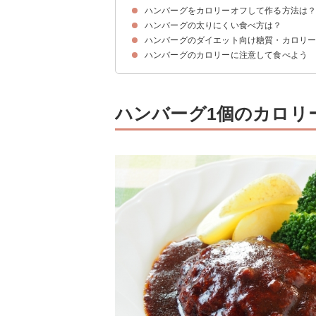
ハンバーグをカロリーオフして作る方法は
ハンバーグ1個（100g・150g・200g）のカロリ
ハンバーグ100g（牛・豚・鶏）のカロリー・糖
ハンバーグのカロリー・脂質を種類別に比較
ハンバーグ（1個）のカロリー消費に必要な運動
ハンバーグの太りにくい食べ方は？
①低カロリー・低脂質な肉を使用する
②ソースを減らす/かけない
③パン粉の代わりにおからパウダーを使用する
④パン粉の代わりに寒天を使用する
⑤ハンバーグの中に野菜をたっぷり加える
⑥肉の代わりに豆腐を加える
⑦玉ねぎを生のまま肉と混ぜる
ハンバーグのダイエット向け糖質・カロリ
①夜に食べない
②よく噛んで食べる
③野菜を最初に食べる
④付け合わせを工夫する
ハンバーグのカロリーに注意して食べよう
①おから入りハンバーグ
②寒天パウダー入りハンバーグ
③高野豆腐入りハンバーグ
④野菜たっぷりハンバーグ
ハンバーグ1個のカロリ