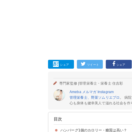
シェア
ツイート
シェア
専門家監修 |
管理栄養士・栄養士 住吉彩
Ameba
メルマガ
Instagram
管理栄養士、野菜ソムリエプロ
。 病
心も身体も健幸美人で溢れる社会を作りた
目次
ハンバーグ1個のカロリー・糖質は高い？