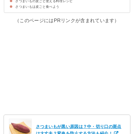
さつまいもの皮ごと使える料理レシピ
さつまいもの皮の洗い方
さつまいもの皮の剥き方
さつまいもは皮ごと食べよう
①丸ごとスイートポテト
②さつまいものスープ
③さつまいもの甘露煮
④さつまいものドライカレー
⑤皮ごとさつまいものプリン
（このページにはPRリンクが含まれています）
さつまいもが黒い原因は？中・切り口の斑点
は大丈夫？変色を防止する方法も紹介！