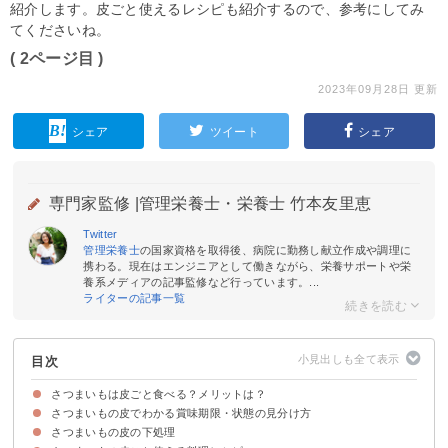
紹介します。皮ごと使えるレシピも紹介するので、参考にしてみ
てくださいね。
( 2ページ目 )
2023年09月28日 更新
シェア
ツイート
シェア
専門家監修 |
管理栄養士・栄養士 竹本友里恵
Twitter
管理栄養士
の国家資格を取得後、病院に勤務し献立作成や調理に
携わる。現在はエンジニアとして働きながら、栄養サポートや栄
養系メディアの記事監修など行っています。...
ライターの記事一覧
目次
さつまいもは皮ごと食べる？メリットは？
さつまいもの皮でわかる賞味期限・状態の見分け方
①栄養が豊富
②おならが出にくくなる
さつまいもの皮の下処理
①皮の一部が変色している場合
②皮に黒い点・塊が付着している場合
③皮にカビが生えている場合
④皮がしわしわで柔らかい