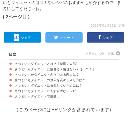
いもダイエットの口コミやレシピのおすすめも紹介するので、参
考にしてくださいね。
( 2ページ目 )
2023年01月27日 更新
シェア
ツイート
シェア
目次
さつまいもダイエットとは？【韓国で人気】
さつまいもダイエットは痩せる？痩せない？【口コミ】
主食をさつまいもに置き換えるダイエット
さつまいものカロリー・糖質量
さつまいもがダイエット向きである理由は？
さつまいもダイエットで痩せた・成功した口コミ
さつまいもダイエットで痩せなかった・失敗した口コミ
さつまいもダイエットの効果を高めるやり方は？
①便秘を解消する
②腹持ちする
③血糖値の上昇を緩やかにする
さつまいもダイエットに失敗しないためには？
①皮ごと食べる
②調理後に冷やして食べる
③焼き芋・干し芋ではなく蒸し芋（ふかし芋）で食べる
④夜ではなく朝・昼に食べる
さつまいもダイエットにおすすめなレシピ
①食べ過ぎない
②栄養を偏らせない
③高カロリー・糖質な調味料を使わない
さつまいもダイエットで痩せよう
①さつまいもヨーグルト
②さつまいものスムージー
③冷やして食べるさつまいも蒸しパン
④さつまいもの皮の大学芋
（このページにはPRリンクが含まれています）