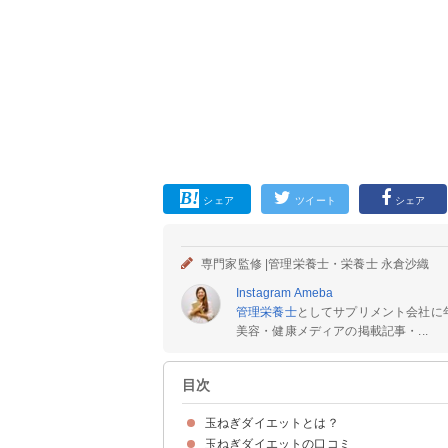
シェア
ツイート
シェア
専門家監修 |
管理栄養士・栄養士 永倉沙織
Instagram
Ameba
管理栄養士
としてサプリメント会社に
美容・健康メディアの掲載記事・...
目次
玉ねぎダイエットとは？
玉ねぎダイエットの口コミ
毎日の食事に玉ねぎを取り入れる食事法
玉ねぎダイエットがおすすめな理由