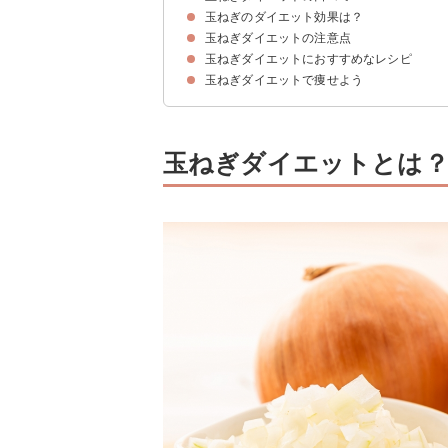
玉ねぎのダイエット効果は？
玉ねぎダイエットで痩せた口コミ
玉ねぎダイエットで痩せなかった口コミ
玉ねぎダイエットの注意点
①基礎代謝の促進
②むくみ解消
③便秘予防
④整腸効果
⑤血行を良くし動脈硬化を防ぐ
玉ねぎダイエットにおすすめなレシピ
①食べ過ぎない
②玉ねぎを加熱し過ぎない
③カロリーオーバーに気をつける
④鮮度のいい玉ねぎを使う
玉ねぎダイエットで痩せよう
たまねぎとトマトのマリネ
たまねぎと鶏肉の中華風サラダ
玉ねぎと豆腐のチョレギサラダ
玉ねぎヨーグルトアボカド
丸ごと玉ねぎのスープ
玉ねぎとたっぷり野菜の豆乳味噌スープ
おろし玉ねぎの長生き味噌汁
玉ねぎダイエットとは