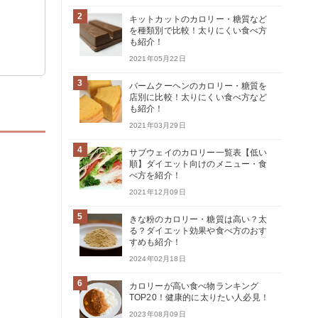
2
キットカットのカロリー・糖質など
を種類別で比較！太りにくい食べ方
も紹介！
2021年05月22日
3
バームクーヘンのカロリー・糖質を
店別に比較！太りにくい食べ方など
も紹介！
2021年03月29日
4
サブウェイのカロリー一覧表【低い
順】ダイエット向けのメニュー・食
べ方を紹介！
2021年12月09日
5
きな粉のカロリー・糖質は高い？太
る？ダイエット効果や食べ方のおす
すめも紹介！
2024年02月18日
6
カロリーが高い食べ物ランキング
TOP20！健康的に太りたい人必見！
2023年08月09日