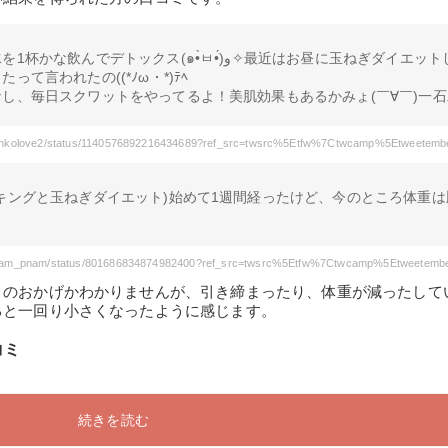
デトックス(๑•̀ㅂ•́)و✧最近はお昼に玉ねぎダイエットしてた
って言われたの((*ﾉω・*)ﾃﾍ
し、毎日スクワットをやってるよ！美肌効果もあるかみょ(￣∀￣)一石
キングと玉ねぎダイエット)始めて1週間経ったけど、今のところ体重は
トのおかげかわかりませんが、引き締まったり、体重が減ったして
ると一回り小さくなったように感じます。
コミ
続きを読む