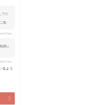
二鳥
引用元: https://twitter.com/pankolove2/status/1140576892216434689?ref_src=twsrc%5Etfw%7Ctwcamp%5Etweetembed%7Ctwterm%5E1140576892216434689%7Ctwgr%5Ef897cabf3fe4e25a4ea60d64740dd9255f6b4cfa%7Ctwcon%5Es1_&ref_url=https%3A%2F%2Fchisou-media.jp%2Fadmin%2Fposts%2F76%2Fedit
順調に
引用元: https://twitter.com/pnam_pnam/status/801686834874982400?ref_src=twsrc%5Etfw%7Ctwcamp%5Etweetembed%7Ctwterm%5E801686834874982400%7Ctwgr%5Ef897cabf3fe4e25a4ea60d64740dd9255f6b4cfa%7Ctwcon%5Es1_&ref_url=https%3A%2F%2Fchisou-media.jp%2Fadmin%2Fposts%2F76%2Fedit
いるよう