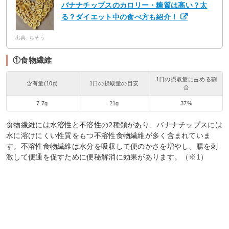
バナナチップスのカロリー・糖質は高い？太
る？ダイエット中の食べ方も紹介！
出典: ちそう
①食物繊維
1日の摂取量に占める割
含有量(10g)
1日の摂取量の目安
合
7.7g
21g
37%
食物繊維には水溶性と不溶性の2種類があり、バナナチップスには
水に溶けにくい性質をもつ不溶性食物繊維が多く含まれていま
す。不溶性食物繊維は水分を吸収して便のかさを増やし、腸を刺
激して便通を促すために便秘解消に効果があります。（※1）