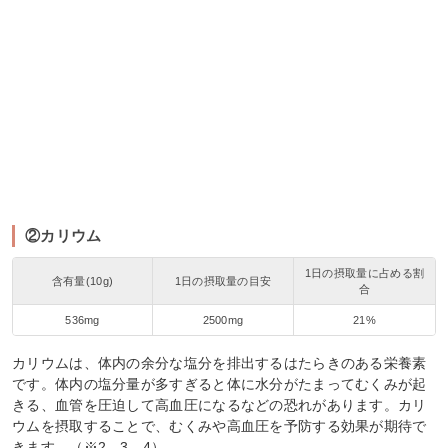
②カリウム
1日の摂取量に占める割
含有量(10g)
1日の摂取量の目安
合
536mg
2500mg
21%
カリウムは、体内の余分な塩分を排出するはたらきのある栄養素
です。体内の塩分量が多すぎると体に水分がたまってむくみが起
きる、血管を圧迫して高血圧になるなどの恐れがあります。カリ
ウムを摂取することで、むくみや高血圧を予防する効果が期待で
きます。（※2、3、4）