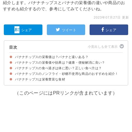
紹介します。バナナチップスとバナナの栄養価の違いや商品のお
すすめも紹介するので、参考にしてみてくださいね。
2023年07月27日 更新
シェア
ツイート
シェア
目次
バナナチップスの栄養価は？バナナと違いある？
バナナチップスの栄養価や効果は？健康・便秘解消に良い？
バナナチップスと果物のバナナの栄養価の違い
バナナチップスの食べ過ぎは体に悪い？正しい食べ方は？
①食物繊維
②カリウム
③ペクチン
④マグネシウム
⑤セロトニン
⑥ビタミンC
⑦ビタミンB1
⑧ビタミンB2
⑨ビタミンB6
バナナチップスのノンフライ・砂糖不使用な商品のおすすめを紹介！
バナナチップスを食べ過ぎるとカロリー過多で太る恐れも
食べ方①おやつとして適量食べる
食べ方②砂糖不使用のバナナチップスを選ぶ
バナナチップスは栄養豊富な食材
①黒田屋 バナナチップス
②タンザニア産ドライバナナ
③アリサン バナナチップス
（このページにはPRリンクが含まれています）