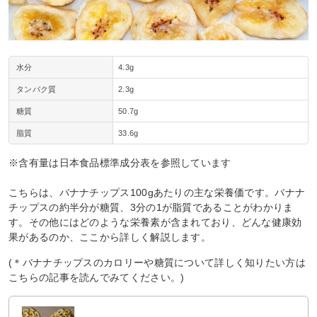
水分
4.3g
タンパク質
2.3g
糖質
50.7g
脂質
33.6g
※含有量は日本食品標準成分表を参照しています
こちらは、バナナチップス100gあたりの主な栄養価です。バナナ
チップスの約半分が糖質、3分の1が脂質であることがわかりま
す。その他にはどのような栄養素が含まれており、どんな健康効
果があるのか、ここから詳しく解説します。
(＊バナナチップスのカロリーや糖質について詳しく知りたい方は
こちらの記事を読んでみてください。)