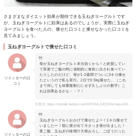
さまざまなダイエット効果が期待できる玉ねぎヨーグルトです
が、玉ねぎヨーグルトに効果はあるのでしょうか。実際に玉ねぎ
ヨーグルトを食べた人の、痩せた口コミと痩せなかった口コミを
見てみましょう。
玉ねぎヨーグルトで痩せた口コミ
母が玉ねぎヨーグルト本当効くから！と絶賛してい
て実家でご飯の時に強制的に食前に出され食べてい
たりしたのだけど、母が1-2週間でついに3キロ痩せ
ツイッターの口
たというので私も実行。2日で0.5kg痩せた。（これ
コミ
まで何しても体重微動だにせず久しぶりの数字）こ
れは効果あるかも・・？！
引用元: https://mobile.twitter.com/KEORA_KEORA/status/941159374776541184
玉ねぎヨーグルトおかげで痩せたよー！1キロ痩せて
いましたー！朝に便が出て今さっき便が出ました！
夜ご飯、玉ねぎの味噌汁大根おろし、ごぼうだった
ツイッターの口