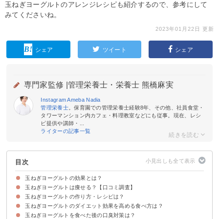
玉ねぎヨーグルトのアレンジレシピも紹介するので、参考にして
みてくださいね。
2023年01月22日 更新
シェア
ツイート
シェア
専門家監修 |
管理栄養士・栄養士 熊橋麻実
Instagram
Ameba
Nadia
管理栄養士
。保育園での管理栄養士経験8年、その他、社員食堂・
タワーマンション内カフェ・料理教室などにも従事。現在、レシ
ピ提供や講師・...
ライターの記事一覧
目次
玉ねぎヨーグルトの効果とは？
玉ねぎヨーグルトは痩せる？【口コミ調査】
①整腸効果・便秘解消
②食欲を抑えて代謝アップ
③糖の代謝を助ける
玉ねぎヨーグルトの作り方・レシピは？
玉ねぎヨーグルトで痩せた口コミ
玉ねぎヨーグルトで痩せなかった口コミ
玉ねぎヨーグルトのダイエット効果を高める食べ方は？
材料
①玉ねぎを切って辛味を飛ばす
②材料を混ぜる
③冷蔵庫で1日寝かせる
玉ねぎヨーグルトを食べた後の口臭対策は？
1日50gを食べる
納豆を加えるのがおすすめ
加熱しない