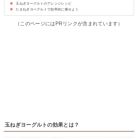
玉ねぎヨーグルトのアレンジレシピ
口臭を消す食べ物
口臭を消す飲み物
たまねぎヨーグルトで効率的に痩せよう
①玉ねぎヨーグルトと大豆のサラダ
②玉ねぎヨーグルトを使用したスパゲッティサラダ
③玉ねぎヨーグルトとチーズのトースト
④玉ねぎヨーグルトとおからのサンド
⑤玉ねぎヨーグルト入り明太パスタ
（このページにはPRリンクが含まれています）
玉ねぎヨーグルトの効果とは？