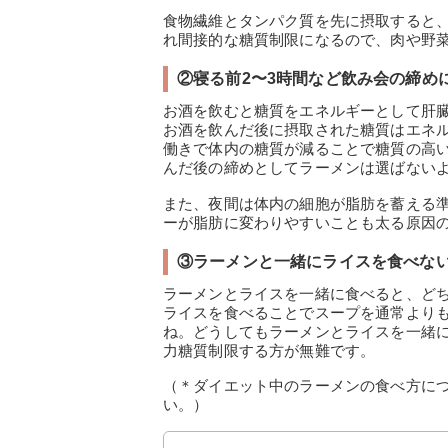
食物繊維とタンパク質を先に摂取すると
れ間接的な糖質制限になるので、肉や野菜
②寝る前2〜3時間など飲み会の締め
お酒を飲むと糖質をエネルギーとして肝
お酒を飲んだ後に摂取された糖質はエネ
働きで体内の糖質が減ることで糖質の高
んだ後の締めとしてラーメンは選ばない
また、夜間は体内の細胞が脂肪を蓄える
ーが脂肪に変わりやすいことも太る原因の
③ラーメンと一緒にライスを食べな
ラーメンとライスを一緒に食べると、ど
ライスを食べることでスープを通常より
ね。どうしてもラーメンとライスを一緒
力糖質制限する方が無難です。
（＊ダイエット中のラーメンの食べ方に
い。）