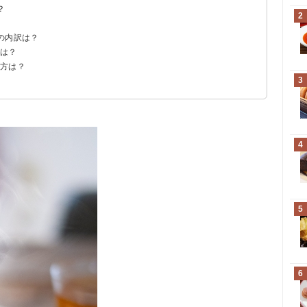
？
2
の内訳は？
法は？
べ方は？
す
3
4
5
6