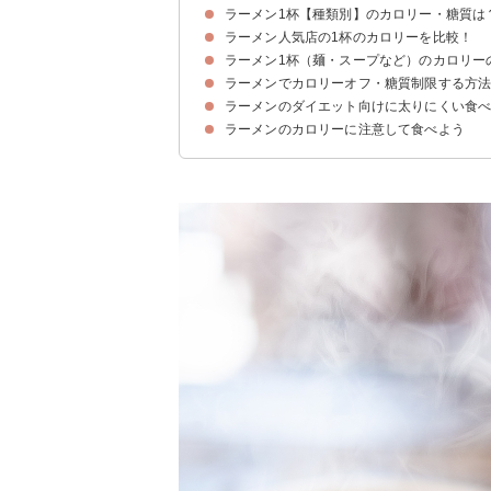
ラーメン1杯【種類別】のカロリー・糖質は
ラーメン人気店の1杯のカロリーを比較！
①家系ラーメン（800kcal）
②煮干しラーメン（600kcal）
③味噌ラーメン（507kcal）
④豚骨ラーメン（500kcal）
⑤醤油ラーメン（479kcal）
⑥塩ラーメン（469kcal）
ラーメン1杯（麺・スープなど）のカロリー
①ラーメン二郎
⑥天下一品
④日高屋
②一風堂
⑤幸楽苑
③一蘭
ラーメンでカロリーオフ・糖質制限する方
ラーメン1杯（麺・スープ）のカロリー
ラーメンのトッピングのカロリー
ラーメンのダイエット向けに太りにくい食
①中華麺をうどん麺で作る
②スープは飲まない
③麺の量を減らして野菜などのトッピングを増や
ラーメンのカロリーに注意して食べよう
①野菜・肉を先に食べる
②寝る前2〜3時間など飲み会の締めに食べない
③ラーメンと一緒にライスを食べない