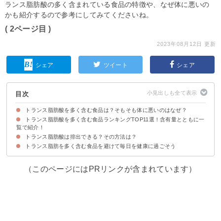
ランス脂肪酸の多く含まれている食品の特徴や、なぜ体に悪いの
かも紹介するので参考にしてみてくださいね。
( 2ページ目 )
2023年08月12日 更新
シェア
ツイート
シェア
目次
トランス脂肪酸を多く含む食品は？そもそも体に悪いのはなぜ？
トランス脂肪酸を多く含む食品ランキングTOP11選！含有量とともに一
まずはトランス脂肪酸の1日の適量と摂り過ぎるデメリットを知ろう
現在トランス脂肪酸の表示義務はないため注意が必要
多く含まれている食品の特徴
覧で紹介！
トランス脂肪酸は排出できる？その方法は？
11位：マヨネーズ
10位：菓子パン
9位：ドーナツ
8位：フライドポテト
7位：生クリーム
6位：パイ
5位：スナック菓子
4位：クッキー
3位：バター
2位：マーガリン
1位：ショートニング
トランス脂肪を多く含む食品を避けて毎日を健康に過ごそう
①いい油を摂取して悪い油と入れ替える
②運動や代謝で燃焼させる
（このページにはPRリンクが含まれています）