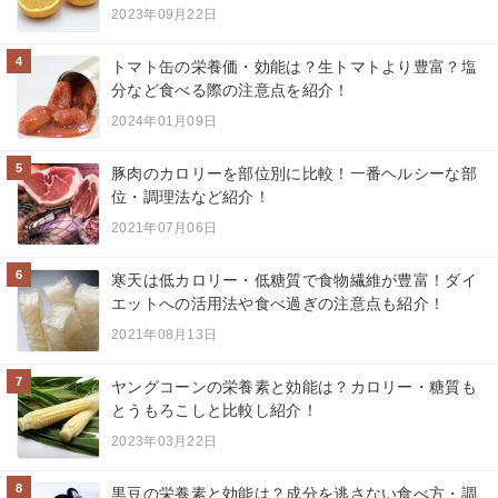
2023年09月22日
4
トマト缶の栄養価・効能は？生トマトより豊富？塩
分など食べる際の注意点を紹介！
2024年01月09日
5
豚肉のカロリーを部位別に比較！一番ヘルシーな部
位・調理法など紹介！
2021年07月06日
6
寒天は低カロリー・低糖質で食物繊維が豊富！ダイ
エットへの活用法や食べ過ぎの注意点も紹介！
2021年08月13日
7
ヤングコーンの栄養素と効能は？カロリー・糖質も
とうもろこしと比較し紹介！
2023年03月22日
8
黒豆の栄養素と効能は？成分を逃さない食べ方・調