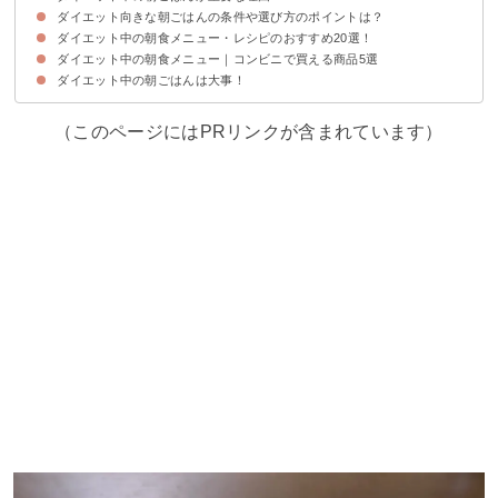
ダイエット向きな朝ごはんの条件や選び方のポイントは？
①基礎代謝が向上する
②筋肉の分解を防止する
③便秘を防止する
④脂肪の蓄積を防ぐ
ちなみに朝食を抜くと心身ともに悪影響がある…
ダイエット中の朝食メニュー・レシピのおすすめ20選！
①野菜など食物繊維を多く含む
②温かい
③低カロリー
④コンビニで買う場合はブラウン系を選ぶ
⑤低GI値食品選ぶ
⑥比較的に高脂質・高カロリーな洋食は避ける
ダイエット中の朝食メニュー｜コンビニで買える商品5選
①栄養バランス満点の和朝食
②玄米ご飯の納豆小松菜TKG
③焼きおむすびと卵焼きの朝ごはん
④簡単しらす丼
⑤白菜のジンジャーコンソメスープ
⑥ごはん朝食
⑦ライ麦パン朝食
⑧ジンジャーグリーンスムージー
⑨ブランフレーク
⑩鯖味噌缶オープンサンドと卵スープ
⑪卵雑炊
⑫オートミール粥
⑬トマトチーズリゾット風オートミール
⑭もち麦の鶏しお雑炊
⑮朝和ごはん
⑯オートミールおかかご飯風
⑰ライ麦パンの生ハムアボカドオープンサンド
⑱全粒粉パン
⑲おからのパンケーキ
⑳麩レンチトースト
ダイエット中の朝ごはんは大事！
①サラダフィッシュ｜セブンイレブン
②しそひじきごはんおむすび｜セブンイレブン
③スーパー大麦 梅と蒸し鶏の雑穀スープ｜ファミリーマート
④大豆そぼろのこんにゃく麺サラダ｜ナチュラルローソン
⑤ブランのサラダチキンマヨネーズパン｜ローソン
（このページにはPRリンクが含まれています）