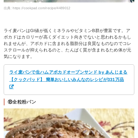
出典:
https://cookpad.com/recipe/4489012
ライ麦パンはGI値が低くミネラルやビタミンB群が豊富です。ア
ボカドはカロリーが高くダイエット向きでないと思われるかもし
れませんが、アボカドに含まれる脂肪分は良質なものなのでコレ
ステロールが抑えられるのと、たんぱく質が含まれるため体が元
気になります。
ライ麦パンで生ハムアボカドオープンサンド by あんじまる
【クックパッド】 簡単おいしいみんなのレシピが331万品
⑱全粒粉パン