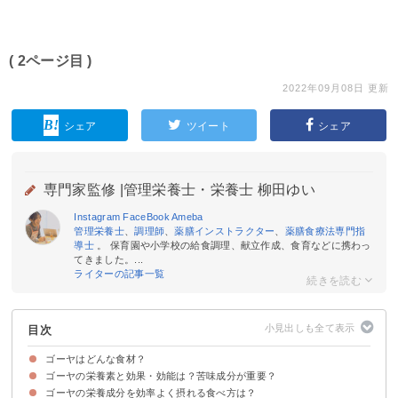
( 2ページ目 )
2022年09月08日 更新
シェア
ツイート
シェア
専門家監修 |
管理栄養士・栄養士 柳田ゆい
Instagram
FaceBook
Ameba
管理栄養士
、
調理師
、
薬膳インストラクター
、
薬膳食療法専門指
導士
。 保育園や小学校の給食調理、献立作成、食育などに携わっ
てきました。...
ライターの記事一覧
目次
ゴーヤはどんな食材？
ゴーヤの栄養素と効果・効能は？苦味成分が重要？
ゴーヤの旬や選び方
ゴーヤのカロリー・糖質
ゴーヤの栄養成分を効率よく摂れる食べ方は？
①食物繊維
②カリウム
③ビタミンC
④モモルデシン
⑤ククルビタシン