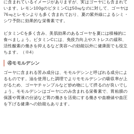
に含まれているイメージがありますが、実はゴーヤにも含まれて
います。レモン100gのビタミンCは50㎎なのに対して、ゴーヤは
76㎎とレモンよりも多く含まれており、夏の紫外線によるシミ・
シワ予防に効果的な栄養素です。
ビタミンCを多く含み、美肌効果のあるゴーヤを夏には積極的に
食べましょう。ビタミンCには、免疫力向上やストレスの緩和、
活性酸素の働きを抑えるなど美容への効能以外に健康面でも役立
ちます。（※4）
④モモルデシン
ゴーヤに含まれる苦み成分は、モモルデシンと呼ばれる成分によ
るものです。油を使用した調理でよりモモルデシンの吸収率が上
がるため、ゴーヤチャンプルなど炒め物にして摂るのが良いでし
ょう。モモルデシンはゴーヤにのみ含まれる栄養素で、胃粘膜の
保護や胃液の分泌など胃の働きを活発にする働きや血糖値や血圧
を下げる健康への効能もあります。