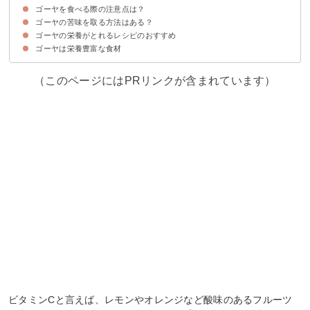
ゴーヤを食べる際の注意点は？
①ゴーヤを加熱・生どちらでもOK
②ゴーヤの種・わたも食べる
③カットする前に水洗いする
④乾燥させてゴーヤ茶として飲む
ゴーヤの苦味を取る方法はある？
ゴーヤを食べ過ぎない
ゴーヤの栄養がとれるレシピのおすすめ
①苦味が少ないゴーヤの選ぶ
②下ゆでする
③完熟した黄色のゴーヤを食べる
ゴーヤは栄養豊富な食材
①ゴーヤチャンプル
②ゴーヤのツナマヨサラダ
③ゴーヤの肉詰め
④ゴーヤ入りキーマカレー
（このページにはPRリンクが含まれています）
ビタミンCと言えば、レモンやオレンジなど酸味のあるフルーツ