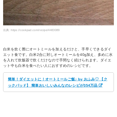
出典:
https://cookpad.com/recipe/4483089
白米を炊く際にオートミールを加えるだけと、手早くできるダイ
エット食です。白米2合に対しオートミールを40g加え、多めに水
を入れて炊飯器で炊くだけなので手間なく続けられます。ダイエ
ット中も白米を食べたい人におすすめのレシピです。
簡単！ダイエットに！オートミールご飯♪ by おふみ♡ 【ク
ックパッド】 簡単おいしいみんなのレシピが354万品