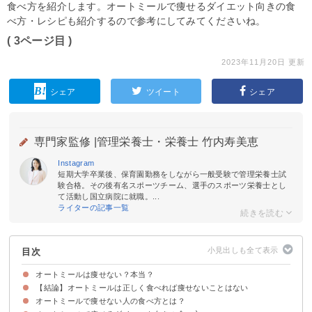
食べ方を紹介します。オートミールで痩せるダイエット向きの食
べ方・レシピも紹介するので参考にしてみてくださいね。
( 3ページ目 )
2023年11月20日 更新
シェア
ツイート
シェア
専門家監修 |
管理栄養士・栄養士 竹内寿美恵
Instagram
短期大学卒業後、保育園勤務をしながら一般受験で管理栄養士試
験合格。その後有名スポーツチーム、選手のスポーツ栄養士とし
て活動し国立病院に就職。...
ライターの記事一覧
目次
オートミールは痩せない？本当？
【結論】オートミールは正しく食べれば痩せないことはない
オートミールで痩せない人の食べ方とは？
①余計な添加物が含まれていない
②食物繊維・タンパク質が豊富
③カロリー・糖質が低い
④栄養バランスが良い