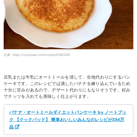
出典:
https://cookpad.com/recipe/6360628
豆乳または牛乳にオートミールを浸して、生地代わりにするパン
ケーキです。このレシピでは潰したバナナを練り込んでいるため
十分に甘みがあるので、デザート代わりにもなりそうです。好み
でナッツを入れても美味しく仕上がります。
バナナ・オートミールダイエットパンケーキ by ノートブッ
ク 【クックパッド】 簡単おいしいみんなのレシピが354万
品