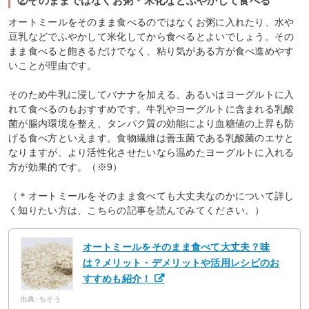
②そのままではなくお粥・米化などふやかして食べる
オートミールをそのまま食べるのではなくお粥に入れたり、水や
豆乳などでふやかして米化してから食べるとよいでしょう。その
まま食べると飽きるだけでなく、粘り気がある方が食べ進めやす
いことが理由です。
そのため牛乳に浸してバナナを加える、あるいはヨーグルトに入
れて食べるのもおすすめです。牛乳やヨーグルトに含まれる乳酸
菌が腸内環境を整え、タンパク質の効能により血糖値の上昇も防
げる食べ方といえます。食物繊維は善玉菌である乳酸菌のエサと
なりますが、より活性化させたいなら温めたヨーグルトに入れる
方が効果的です。（※9）
（＊オートミールをそのまま食べても大丈夫なのかについて詳し
く知りたい方は、こちらの記事を読んでみてください。）
オートミールをそのまま食べて大丈夫？味
は？メリット・デメリットや活用レシピのお
すすめも紹介！
出典: ちそう