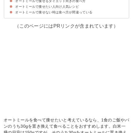
オートミールで痩せるダイエット向きの食べ方
①食べ過ぎている
②甘味料を多く入れている
③オートミール以外の食事も多く食べてしまっている
オートミールで痩せたい人向け人気レシピ
①1食あたり30gを普段の食事に置き換えて食べる
②そのままではなくお粥・米化などふやかして食べる
オートミールで痩せない時は食べ方が間違っている
①オートミールご飯
⓶オートミールパンケーキ
③オートミール粥
（このページにはPRリンクが含まれています）
オートミールを食べて痩せたいと考えているなら、1食のご飯やパ
ンのうち30gを置き換えて食べることをおすすめします。白米一
膳の目安は150gですが、そのうち30gをオートミールに置き換え