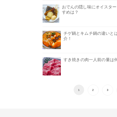
おでんの隠し味にオイスター
すめは？
チゲ鍋とキムチ鍋の違いと
介！
すき焼きの肉一人前の量は
1
2
3