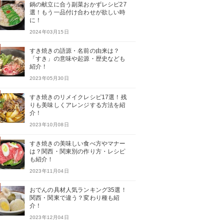
鍋の献立に合う副菜おかずレシピ27
選！もう一品付け合わせが欲しい時
に！
2024年03月15日
すき焼きの語源・名前の由来は？
「すき」の意味や起源・歴史なども
紹介！
2023年05月30日
すき焼きのリメイクレシピ17選！残
りも美味しくアレンジする方法を紹
介！
2023年10月08日
すき焼きの美味しい食べ方やマナー
は？関西・関東別の作り方・レシピ
も紹介！
2023年11月04日
おでんの具材人気ランキング35選！
関西・関東で違う？変わり種も紹
介！
2023年12月04日