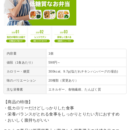
内容量
1個
値段（1食あたり）
598円～
カロリー・糖質
300kcal、9.7g(塩だれチキンハンバーグの場合)
味のバリエーション
20種類（変更あり）
主な栄養素
エネルギー、食物繊維、たんぱく質
【商品の特徴】
・低カロリーだけどしっかりした食事
・栄養バランスがとれる食事をしっかりとりたい方におすすめ
・おいしく腹持ちがいい