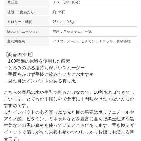
内容量
300g（約15食分）
値段（1食あたり）
約195円
カロリー・糖質
76kcal、0.8g
味のバリエーション
濃厚ブラックチェリー味
主な栄養素
ポリフェノール、ビタミン、ミネラル、食物繊維
【商品の特徴】
・160種類の原料を使用した酵素
・とろみのある腹持ちがいいスムージー
・手間をかけず手軽に飲みたい方におすすめ
・見た目はインパクトのある真っ黒
こちらの商品は水や牛乳で割るだけなので、10秒あればできてし
まいます。とてもお手軽なので食事に手間暇かけたくない方にお
すすめです。
またインパクトのある真っ黒な見た目の秘密はポリフェノールや
アミノ酸、ビタミン、ミネラルなどを豊富に含んだ黒玉ねぎや黒
生姜などの黒い食材を使っているところにあります。置き換えダ
イエットで偏りがちな栄養も補いつつしっかりお腹にも溜まる商
品です。