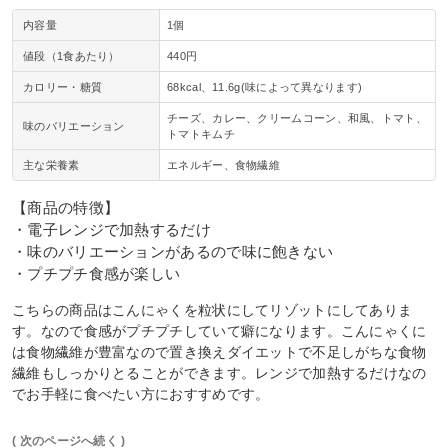
内容量
1個
値段（1食あたり）
440円
カロリー・糖質
68kcal、11.6g(味によって異なります)
チーズ、カレー、クリームコーン、和風、トマト、
味のバリエーション
トマトキムチ
主な栄養素
エネルギー、食物繊維
【商品の特徴】
・電子レンジで加熱するだけ
・味のバリエーションがあるので味に飽きない
・プチプチ食感が楽しい
こちらの商品はこんにゃくを粒状にしてリゾットにしてありま
す。なので食感がプチプチしていて癖になります。こんにゃくに
は食物繊維が豊富なので置き換えダイエットで不足しがちな食物
繊維もしっかりとることができます。レンジで加熱するだけなの
でお手軽に食べたい方におすすめです。
( 次のページへ続く )