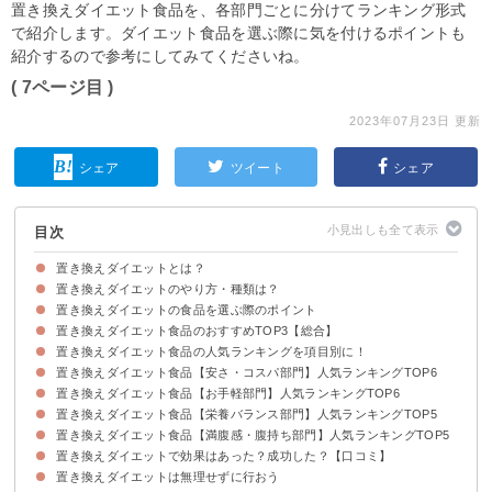
置き換えダイエット食品を、各部門ごとに分けてランキング形式
で紹介します。ダイエット食品を選ぶ際に気を付けるポイントも
紹介するので参考にしてみてくださいね。
( 7ページ目 )
2023年07月23日 更新
シェア
ツイート
シェア
目次
置き換えダイエットとは？
置き換えダイエットのやり方・種類は？
置き換えダイエットのメリット・デメリット
置き換えダイエットの食品を選ぶ際のポイント
①ドリンク・スムージー系
②食事系
③スープ系
④お菓子系
置き換えダイエット食品のおすすめTOP3【総合】
①続けやすさ
②価格・コスパ
③栄養バランス
④腹持ちの良さ
置き換えダイエット食品の人気ランキングを項目別に！
３位 GALLEIDO SMART FOOD
２位 ベースフード
１位 GREEN SPOON
置き換えダイエット食品【安さ・コスパ部門】人気ランキングTOP6
置き換えダイエット食品【お手軽部門】人気ランキングTOP6
１位 GALLEIDO SMART FOOD
２位 大地をぎゅぎゅっとモリンガ青汁
３位 紀文 糖質０麺
４位 チャクラパウダー
５位 青汁ラーメンスープ
６位 オルチャ二スト
置き換えダイエット食品【栄養バランス部門】人気ランキングTOP5
1位 モンマルシェ 野菜をMOTTO
３位 ORBIS プチシェイク
４位 IDEA ブラックチェリースムージーダイエット
５位 GOFOOD
６位 こんにゃくリゾット
置き換えダイエット食品【満腹感・腹持ち部門】人気ランキングTOP5
１位 GREEN SPOON
2位 BASE FOOD
3位 Muscle Deli
置き換えダイエットで効果はあった？成功した？【口コミ】
１位 低糖質ライス【TRICE】
２位 オーマイパン 低糖質ふすま粉パン
３位 IDEAスムージー
４位 ヘルシースタイル雑炊
置き換えダイエットは無理せずに行おう
置き換えダイエット 成功した人
置き換えダイエット失敗談