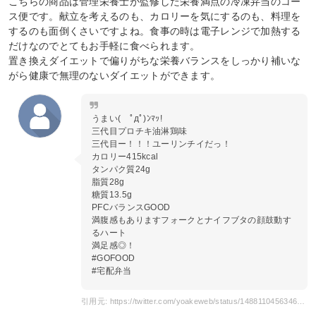
こちらの商品は管理栄養士が監修した栄養満点の冷凍弁当のコー
ス便です。献立を考えるのも、カロリーを気にするのも、料理を
するのも面倒くさいですよね。食事の時は電子レンジで加熱する
だけなのでとてもお手軽に食べられます。
置き換えダイエットで偏りがちな栄養バランスをしっかり補いな
がら健康で無理のないダイエットができます。
うまい( ﾟдﾟ)ﾝﾏｯ!
三代目プロチキ油淋鶏味
三代目ー！！！ユーリンチイだっ！
カロリー415kcal
タンパク質24g
脂質28g
糖質13.5g
PFCバランスGOOD
満腹感もありますフォークとナイフブタの顔鼓動す
るハート
満足感◎！
#GOFOOD
#宅配弁当
引用元: https://twitter.com/yoakeweb/status/1488110456346607617