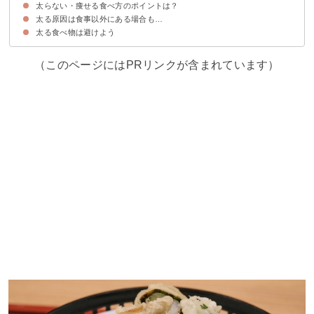
太らない・痩せる食べ方のポイントは？
40位：うどん
39位：バナナ
38位：白飯
37位：みたらし団子
36位：食パン
35位：焼き菓子
34位：ナッツ
33位：プリン
32位：チョコレート
31位：酢豚
30位：アイスクリーム
29位：パフェ
28位：タピオカミルクティー
27位：天ぷら
26位：チャーハン
25位：うな重
24位：ポテトサラダ
23位：パンケーキ
22位：メンチカツ
21位：コロッケ
20位：カレーライス
19位：クリームコロッケ
18位：お好み焼き
17位：菓子パン
16位：ドーナツ
15位：アップルパイ
14位：肉加工品
13位：とんかつ
12位：アメリカンドッグ
11位：ポテトチップス
10位：フライドポテト
9位：ケーキ
8位：餃子
7位：ラーメン
6位：オムライス
5位：唐揚げ
4位：カルボナーラ
3位：ピザ
2位：カツ丼
1位：カツカレー
太る原因は食事以外にある場合も…
①炭水化物は後で食べる
②夜遅くには食べない
③栄養バランスを考えて食べる
④食事と一緒に温かいお茶やスープを飲む
太る食べ物は避けよう
①まったく運動をしないのはNG
②睡眠不足に注意する
（このページにはPRリンクが含まれています）