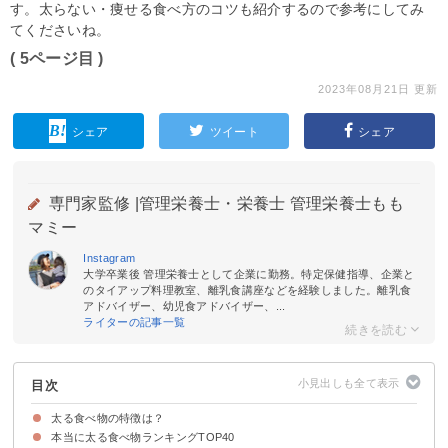
す。太らない・痩せる食べ方のコツも紹介するので参考にしてみ
てくださいね。
( 5ページ目 )
2023年08月21日 更新
シェア
ツイート
シェア
専門家監修 |
管理栄養士・栄養士 管理栄養士もも
マミー
Instagram
大学卒業後 管理栄養士として企業に勤務。特定保健指導、企業と
のタイアップ料理教室、離乳食講座などを経験しました。離乳食
アドバイザー、幼児食アドバイザー、...
ライターの記事一覧
目次
太る食べ物の特徴は？
本当に太る食べ物ランキングTOP40
①カロリーが高い
②糖質が多い
③脂質が多い
④柔らかい食べ物や喉ごしのいい食べ物