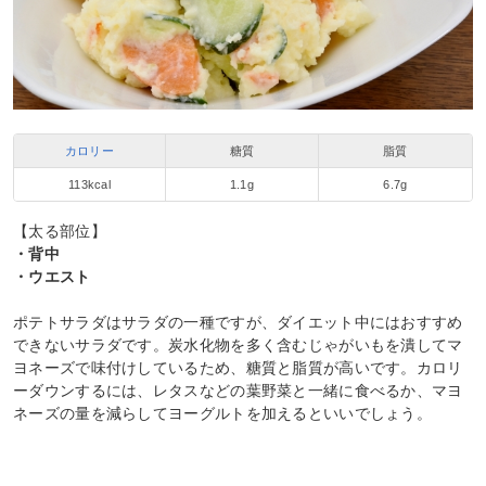
カロリー
糖質
脂質
113kcal
1.1g
6.7g
【太る部位】
・背中
・ウエスト
ポテトサラダはサラダの一種ですが、ダイエット中にはおすすめ
できないサラダです。炭水化物を多く含むじゃがいもを潰してマ
ヨネーズで味付けしているため、糖質と脂質が高いです。カロリ
ーダウンするには、レタスなどの葉野菜と一緒に食べるか、マヨ
ネーズの量を減らしてヨーグルトを加えるといいでしょう。