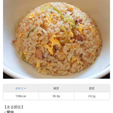
カロリー
糖質
脂質
708kcal
95.8g
24.1g
【太る部位】
・背中