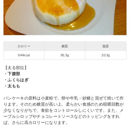
カロリー
糖質
脂質
644kcal
95.3g
20.3g
【太る部位】
・下腹部
・ふくらはぎ
・太もも
パンケーキの原料は小麦粉で、卵や牛乳・砂糖と混ぜて焼いて作
ります。そのため糖質が高い上、柔らかい食感のため咀嚼回数が
少なくなりがちで、食欲をコントロールしにくいです。また、メ
ープルシロップやチョコレートソースなどのトッピングをすれ
ば、さらに高カロリーになります。