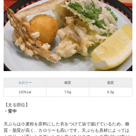
カロリー
糖質
脂質
167kcal
7.6g
9.3g
【太る部位】
・背中
天ぷらは小麦粉を原料にした衣をつけて油で揚げているため、糖
質・脂質が高く、カロリーも高いです。天ぷらも具材によっては