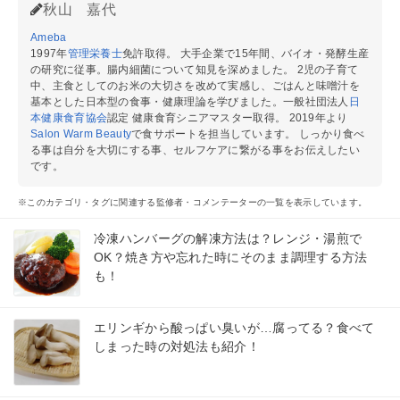
秋山 嘉代
Ameba
1997年
管理栄養士
免許取得。 大手企業で15年間、バイオ・発酵生産
の研究に従事。腸内細菌について知見を深めました。 2児の子育て
中、主食としてのお米の大切さを改めて実感し、ごはんと味噌汁を
基本とした日本型の食事・健康理論を学びました。一般社団法人
日
本健康食育協会
認定 健康食育シニアマスター取得。 2019年より
Salon Warm Beauty
で食サポートを担当しています。 しっかり食べ
る事は自分を大切にする事、セルフケアに繋がる事をお伝えしたい
です。
※このカテゴリ・タグに関連する監修者・コメンテーターの一覧を表示しています。
冷凍ハンバーグの解凍方法は？レンジ・湯煎で
OK？焼き方や忘れた時にそのまま調理する方法
も！
エリンギから酸っぱい臭いが…腐ってる？食べて
しまった時の対処法も紹介！