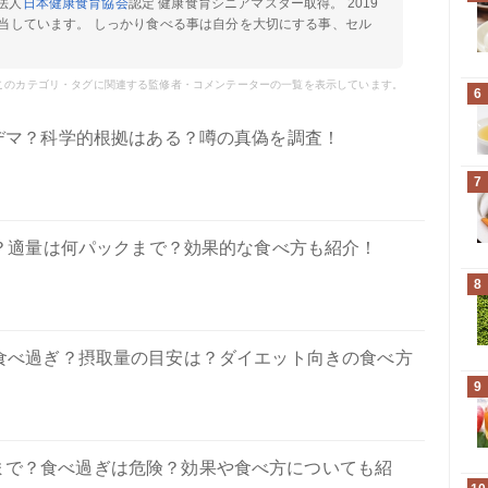
法人
日本健康食育協会
認定 健康食育シニアマスター取得。 2019
当しています。 しっかり食べる事は自分を大切にする事、セル
このカテゴリ・タグに関連する監修者・コメンテーターの一覧を表示しています。
6
デマ？科学的根拠はある？噂の真偽を調査！
7
？適量は何パックまで？効果的な食べ方も紹介！
8
は食べ過ぎ？摂取量の目安は？ダイエット向きの食べ方
9
まで？食べ過ぎは危険？効果や食べ方についても紹