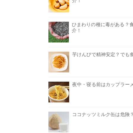
介！
ひまわりの種に毒がある？
介！
芋けんぴで精神安定？でも
夜中・寝る前はカップラー
ココナッツミルク缶は危険