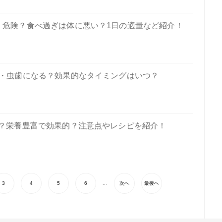
・危険？食べ過ぎは体に悪い？1日の適量など紹介！
る・虫歯になる？効果的なタイミングはいつ？
K？栄養豊富で効果的？注意点やレシピを紹介！
3
4
5
6
...
次へ
最後へ