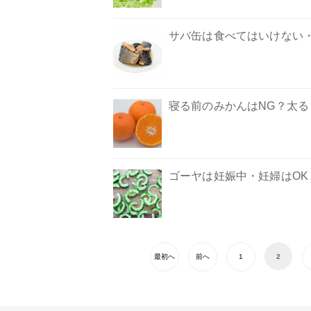
サバ缶は食べてはいけない
寝る前のみかんはNG？太
ゴーヤは妊娠中・妊婦はO
最初へ
前へ
1
2