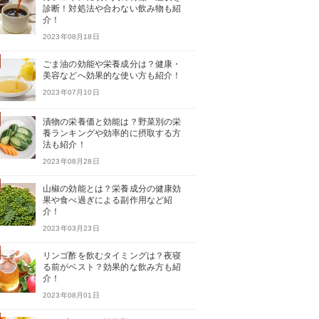
診断！対処法や合わない飲み物も紹
介！
2023年08月18日
ごま油の効能や栄養成分は？健康・
美容などへ効果的な使い方も紹介！
2023年07月10日
漬物の栄養価と効能は？野菜別の栄
養ランキングや効率的に摂取する方
法も紹介！
2023年08月28日
山椒の効能とは？栄養成分の健康効
果や食べ過ぎによる副作用など紹
介！
2023年03月23日
リンゴ酢を飲むタイミングは？夜寝
る前がベスト？効果的な飲み方も紹
介！
2023年08月01日