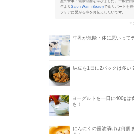
型の食事・健康理論を学びました。一般社団
年より
Salon Warm Beauty
で食サポートを担
フケアに繋がる事をお伝えしたいです。
※
牛乳が危険・体に悪いって
納豆を1日に2パックは多い
ヨーグルトを一日に400g
も！
にんにくの醤油漬けは何個