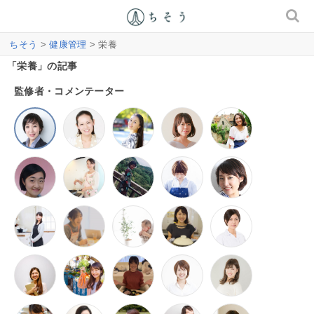
ちそう
>
健康管理
> 栄養
「栄養」の記事
監修者・コメンテーター