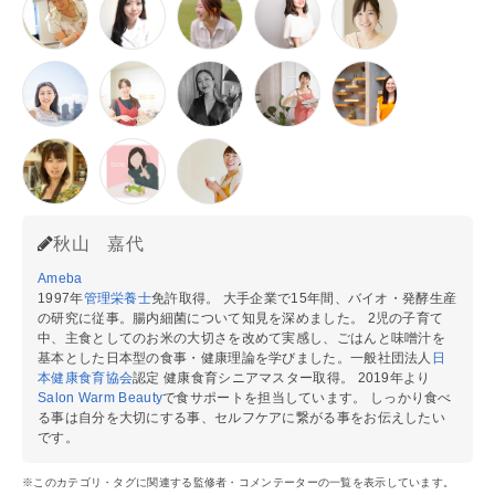
秋山 嘉代
Ameba
1997年
管理栄養士
免許取得。 大手企業で15年間、バイオ・発酵生産
の研究に従事。腸内細菌について知見を深めました。 2児の子育て
中、主食としてのお米の大切さを改めて実感し、ごはんと味噌汁を
基本とした日本型の食事・健康理論を学びました。一般社団法人
日
本健康食育協会
認定 健康食育シニアマスター取得。 2019年より
Salon Warm Beauty
で食サポートを担当しています。 しっかり食べ
る事は自分を大切にする事、セルフケアに繋がる事をお伝えしたい
です。
※このカテゴリ・タグに関連する監修者・コメンテーターの一覧を表示しています。