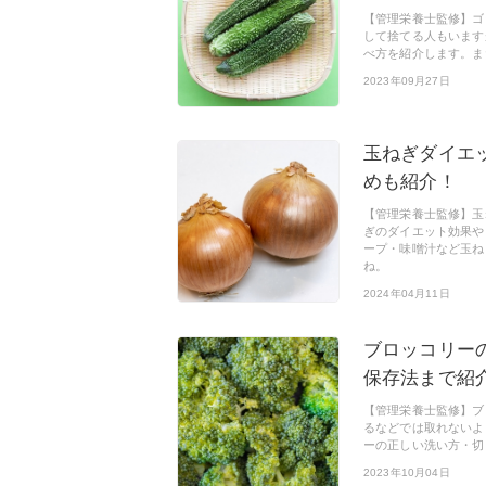
【管理栄養士監修】ゴ
して捨てる人もいます
べ方を紹介します。ま
2023年09月27日
玉ねぎダイエ
めも紹介！
【管理栄養士監修】玉
ぎのダイエット効果や
ープ・味噌汁など玉ね
ね。
2024年04月11日
ブロッコリー
保存法まで紹
【管理栄養士監修】ブ
るなどでは取れないよ
ーの正しい洗い方・切
2023年10月04日