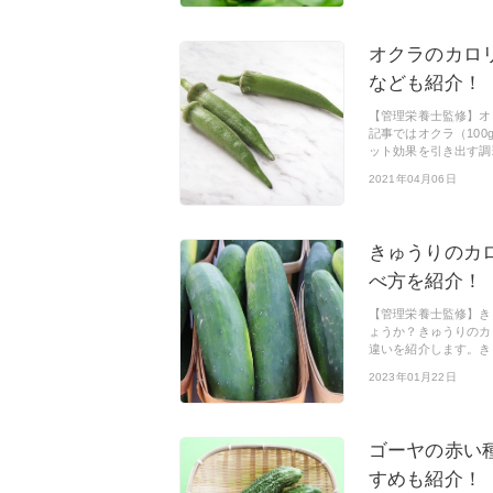
オクラのカロ
なども紹介！
【管理栄養士監修】オ
記事ではオクラ（10
ット効果を引き出す調
2021年04月06日
きゅうりのカ
べ方を紹介！
【管理栄養士監修】き
ょうか？きゅうりのカ
違いを紹介します。き
2023年01月22日
ゴーヤの赤い
すめも紹介！