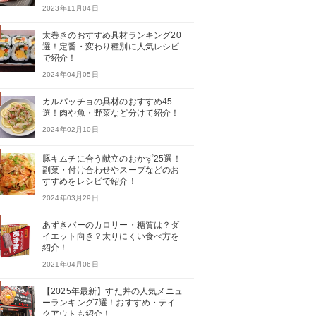
2023年11月04日
太巻きのおすすめ具材ランキング20
選！定番・変わり種別に人気レシピ
で紹介！
2024年04月05日
カルパッチョの具材のおすすめ45
選！肉や魚・野菜など分けて紹介！
2024年02月10日
豚キムチに合う献立のおかず25選！
副菜・付け合わせやスープなどのお
すすめをレシピで紹介！
2024年03月29日
あずきバーのカロリー・糖質は？ダ
イエット向き？太りにくい食べ方を
紹介！
2021年04月06日
【2025年最新】すた丼の人気メニュ
ーランキング7選！おすすめ・テイ
クアウトも紹介！