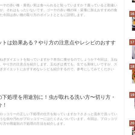
ーヤの赤い種・黄色い実は食べられると知っていますか？腐っていると勘違い
が、それはもったいないです。ゴーヤの赤い種の味・栄養に加えおすすめの食
16
た今回は赤い種の取り方のポイントとともに説明します。
ットは効果ある？やり方の注意点やレシピのおすす
17
ねぎダイエットを知っていますか？本当に痩せるのでしょうか？今回は、玉ね
、やり方の注意点を紹介します。玉ねぎは煮ても、生でも美味しいですが、ス
18
ぎダイエットにおすすめなレシピも紹介するので、参考にしてみてください
19
の下処理を用途別に！虫が取れる洗い方〜切り方・
介！
ロッコリーの正しい下処理の仕方を知っていますか？ささっと流水で洗ってい
うな虫や汚れがブロッコリーにはたくさんついています。今回は、ブロッコリ
20
り方や用途別の下処理の方法を紹介します。