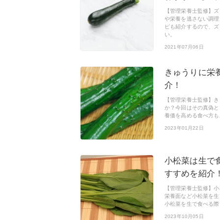
【管理栄養士監修】ズ
や栄養を逃さない調理
ピも紹介するので、ズ
い。
2021年07月06日
きゅうりに栄
介！
【管理栄養士監修】き
か？今回はその真偽と
養価を高める食べ方も
2023年01月22日
小松菜は生で
すすめを紹介
【管理栄養士監修】小
栄養面など小松菜を生
小松菜を生で食べる際
2023年10月05日