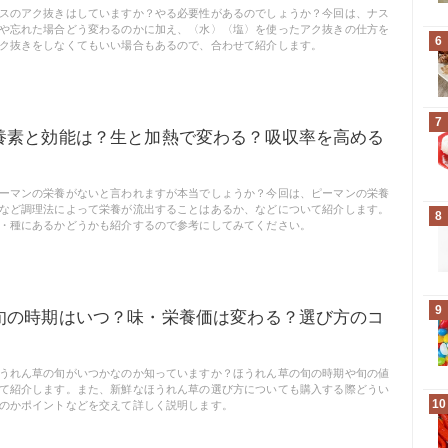
スのアク抜きはしていますか？やる必要性があるのでしょうか？今回は、ナス
や忘れた場合どう変わるのかに加え、〈水〉〈塩〉を使ったアク抜きの仕方を
6
ク抜きをしなくてもいい場合もあるので、合わせて紹介します。
7
養素と効能は？生と加熱で変わる？吸収率を高める
！
ーマンの栄養がないと言われますが本当でしょうか？今回は、ピーマンの栄養
など調理法によって栄養が流出することはあるか、などについて紹介します。
8
・種にあるかどうかも紹介するので参考にしてみてください。
9
旬の時期はいつ？味・栄養価は変わる？選び方のコ
うれん草の旬がいつかなのか知っていますか？ほうれん草の旬の時期や旬の値
て紹介します。また、新鮮なほうれん草の選び方についても購入する際どうい
10
のかポイントなどを交えて詳しく説明します。