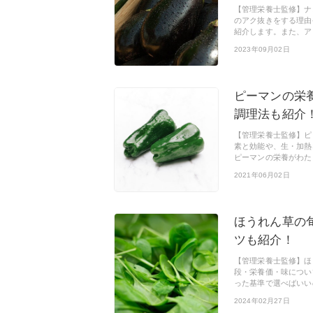
【管理栄養士監修】ナ
のアク抜きをする理由
紹介します。また、ア
2023年09月02日
ピーマンの栄
調理法も紹介
【管理栄養士監修】ピ
素と効能や、生・加熱
ピーマンの栄養がわた
2021年06月02日
ほうれん草の
ツも紹介！
【管理栄養士監修】ほ
段・栄養価・味につい
った基準で選べばいい
2024年02月27日