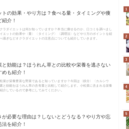
1
ットの効果・やり方は？食べる量・タイミングや痩
ど紹介！
クラダイエットは何か知っていますか？本当に痩せるのか、口コミを調べまし
イエットの効果や〈量〉〈タイミング〉〈調理法〉などやり方のポイントを紹
2
べ過ぎなどオクラダイエットの注意点についても紹介していきます。
3
素と効能は？ほうれん草との比較や栄養を逃さない
すめも紹介！
松菜が栄養豊富な野菜であると知っていますか？今回は〈鉄分〉〈カルシウ
素と効能をほうれん草の含有量と比較して紹介します。小松菜に含まれる栄養
4
紹介しているので参考にしてみてください。
5
きが必要な理由は？しないとどうなる？やり方や忘
処法を紹介！