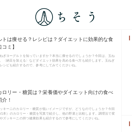
ルトは痩せる？レシピは？ダイエットに効果的な食
口コミ】
ねぎヨーグルトを知っていますか？本当に痩せるのでしょうか？今回は、玉ね
、〈納豆を加える〉などダイエット効果を高める食べ方も紹介します。玉ねぎ
レシピも紹介するので、参考にしてみてくださいね。
カロリー・糖質は？栄養価やダイエット向けの食べ
紹介！
ッキーニのカロリー・糖質が低いイメージですが、どうなのでしょうか？今回
0g/1本）のカロリー・糖質を写真で紹介し、他の野菜と比較します。調理法で変
やズッキーニの持つ健康効果も紹介するので参考にしてくださいね。