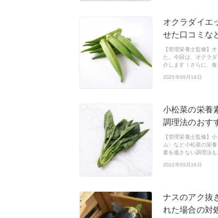
オクラダイエ
せた口コミな
【管理栄養士監修】オ
た。今回は、オクラダ
介します！さらに、食
2025年09月19日
小松菜の栄養
調理法のおす
【管理栄養士監修】小
ム〉など小松菜の栄養
素を逃さない調理法も
2022年05月16日
ナスのアク抜
れた場合の対