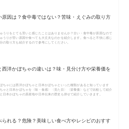
い原因は？食中毒ではない？苦味・えぐみの取り方
！
ゅうりをとても苦いと感じたことはありませんか？古い・食中毒が原因なので
ゅうりが苦い原因や食べても大丈夫なのかを紹介します。食べると不快に感じ
分の取り方も紹介するので参考にしてください。
と西洋かぼちゃの違いは？味・見分け方や栄養価を
！
ぼちゃには西洋かぼちゃと日本かぼちゃといった種類があると知っています
ちゃと日本かぼちゃを〈味・食感〉〈見た目〉〈栄養価〉などで比較して紹介
と日本かぼちゃの原産地や日本伝来の歴史も併せて紹介していきます。
べられる？危険？美味しい食べ方やレシピのおすす