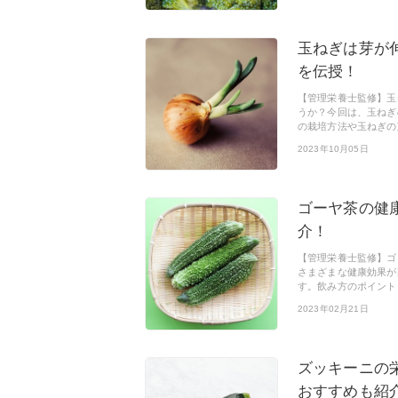
玉ねぎは芽が
を伝授！
【管理栄養士監修】玉
うか？今回は、玉ねぎ
の栽培方法や玉ねぎの
2023年10月05日
ゴーヤ茶の健
介！
【管理栄養士監修】ゴ
さまざまな健康効果が
す。飲み方のポイント
2023年02月21日
ズッキーニの
おすすめも紹