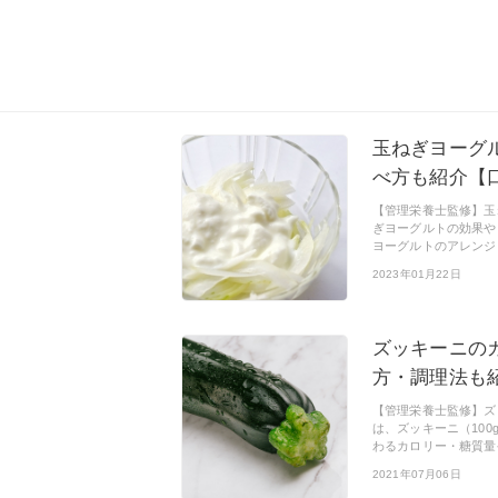
玉ねぎヨーグ
べ方も紹介【
【管理栄養士監修】玉
ぎヨーグルトの効果や
ヨーグルトのアレンジ
2023年01月22日
ズッキーニの
方・調理法も
【管理栄養士監修】ズ
は、ズッキーニ（10
わるカロリー・糖質量
2021年07月06日