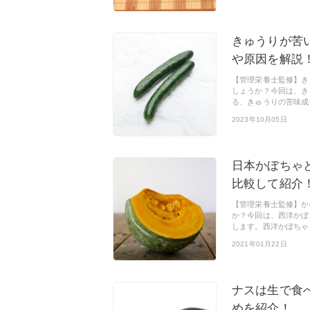
きゅうりが苦
や原因を解説
【管理栄養士監修】き
しょうか？今回は、き
る、きゅうりの苦味成
2023年10月05日
日本かぼちゃ
比較して紹介
【管理栄養士監修】か
か？今回は、西洋かぼ
します。西洋かぼちゃ
2021年01月22日
ナスは生で食
めを紹介！